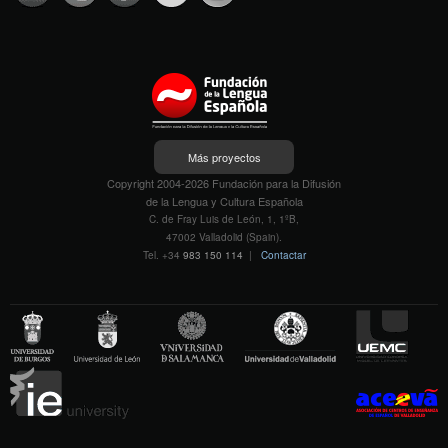
Más proyectos
Copyright 2004-2026 Fundación para la Difusión
de la Lengua y Cultura Española
C. de Fray Luis de León, 1, 1ºB,
47002 Valladolid (Spain).
Tel. +34
983 150 114
|
Contactar