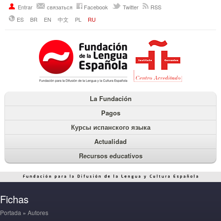
Entrar
связаться
Facebook
Twitter
RSS
ES
BR
EN
中文
PL
RU
La Fundación
Pagos
Курсы испанского языка
Actualidad
Recursos educativos
Fichas
Portada
»
Autores