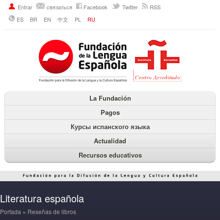
Entrar
связаться
Facebook
Twitter
RSS
ES
BR
EN
中文
PL
RU
La Fundación
Pagos
Курсы испанского языка
Actualidad
Recursos educativos
Literatura española
Portada
»
Reseñas de libros