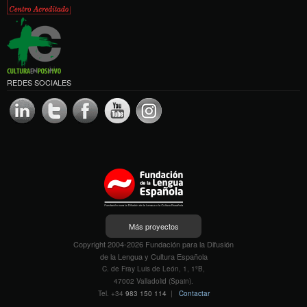
REDES SOCIALES
Más proyectos
Copyright 2004-2026 Fundación para la Difusión
de la Lengua y Cultura Española
C. de Fray Luis de León, 1, 1ºB,
47002 Valladolid (Spain).
Tel. +34
983 150 114
|
Contactar