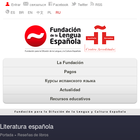
Entrar
связаться
Facebook
Twitter
RSS
ES
BR
EN
中文
PL
RU
La Fundación
Pagos
Курсы испанского языка
Actualidad
Recursos educativos
Literatura española
Portada
»
Reseñas de libros