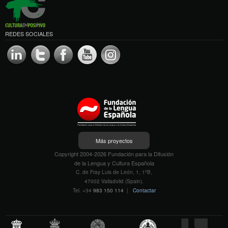
REDES SOCIALES
Más proyectos
Copyright 2004-2026 Fundación para la Difusión
de la Lengua y Cultura Española
C. de Fray Luis de León, 1, 1ºB,
47002 Valladolid (Spain).
Tel. +34
983 150 114
|
Contactar