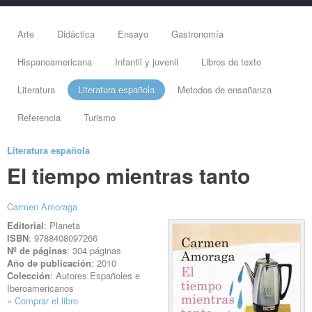
Arte
Didáctica
Ensayo
Gastronomía
Hispanoamericana
Infantil y juvenil
Libros de texto
Literatura
Literatura española
Metodos de ensañanza
Referencia
Turismo
Literatura española
El tiempo mientras tanto
Carmen Amoraga
Editorial
: Planeta
ISBN
: 9788408097266
Nº de páginas
: 304 páginas
Año de publicación
: 2010
Colección
: Autores Españoles e
Iberoamericanos
» Comprar el libro