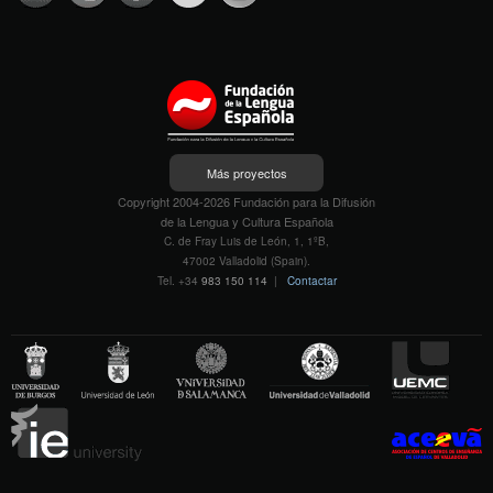
Más proyectos
Copyright 2004-2026 Fundación para la Difusión
de la Lengua y Cultura Española
C. de Fray Luis de León, 1, 1ºB,
47002 Valladolid (Spain).
Tel. +34
983 150 114
|
Contactar