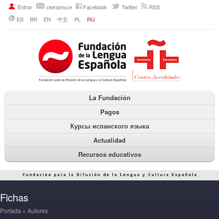
Entrar
связаться
Facebook
Twitter
RSS
ES
BR
EN
中文
PL
RU
La Fundación
Pagos
Курсы испанского языка
Actualidad
Recursos educativos
Fichas
Portada
»
Autores