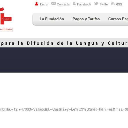
Entrar
Contactar
Facebook
Twitter
RSS
La Fundación
Pagos y Tarifas
Cursos Es
rilla,+12,+47003+Valladolid,+Castilla+y+Le%C3%B3n&t=h&hl=es&msa=0