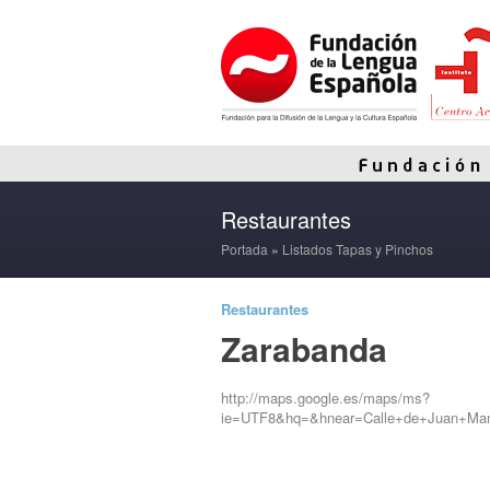
Restaurantes
Portada
»
Listados Tapas y Pinchos
Restaurantes
Zarabanda
http://maps.google.es/maps/ms?
ie=UTF8&hq=&hnear=Calle+de+Juan+Mamb