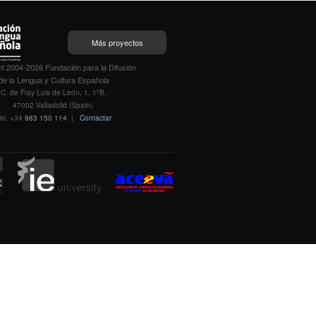
Más proyectos
t 2004-2026 Fundación para la Difusión
de la Lengua y Cultura Española
C. de Fray Luis de León, 1, 1ºB,
47002 Valladolid (Spain).
el. +34
983 150 114
|
Contactar