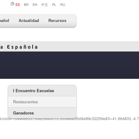
ES
BR
EN
中文
PL
RU
pañol
Actualidad
Recursos
I Encuentro Escuelas
Restaurantes
Ganadores
&msid=104468603750825843013.00048bb95d4e89c52259e&ll=41.664833,-4.