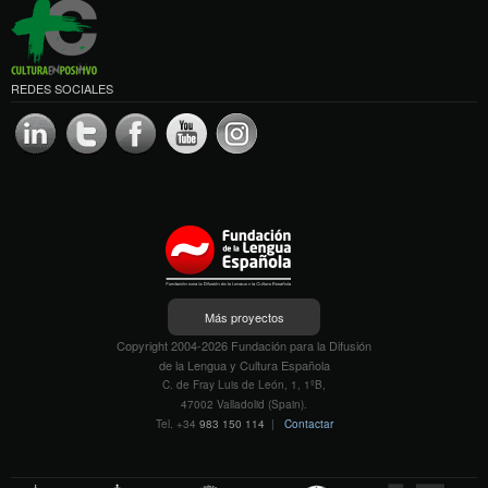
REDES SOCIALES
Más proyectos
Copyright 2004-2026 Fundación para la Difusión
de la Lengua y Cultura Española
C. de Fray Luis de León, 1, 1ºB,
47002 Valladolid (Spain).
Tel. +34
983 150 114
|
Contactar