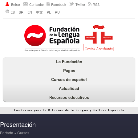
Entrar
Contactar
Facebook
Twitter
RSS
ES
BR
EN
中文
PL
RU
La Fundación
Pagos
Cursos de español
Actualidad
Recursos educativos
Presentación
Portada
»
Cursos