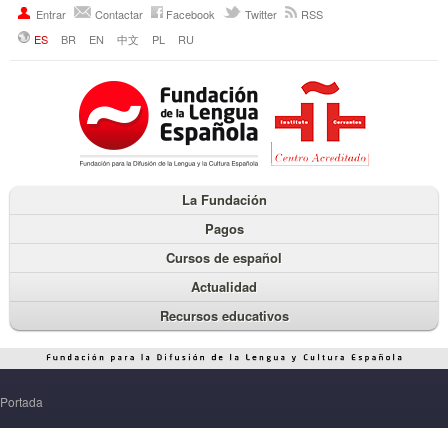
Entrar
Contactar
Facebook
Twitter
RSS
ES
BR
EN
中文
PL
RU
La Fundación
Pagos
Cursos de español
Actualidad
Recursos educativos
Portada