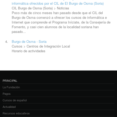
informática ofrecidos por el CIL de El Burgo de Osma (
Soria
)
CIL Burgo de Osma (Soria) > Noticias
Poco más de cinco meses han pasado desde que el CIL del
Burgo de Osma comenzó a ofrecer los cursos de informática e
Internet que comprende el Programa Iníciate, de la Consejería de
Fomento, y casi cien alumnos de la localidad
soria
na han
pasado...
Burgo de Osma -
Soria
Cursos > Centros de Integración Local
Horario de actividades
PRINCIPAL
La Fundación
Pagos
Cursos de español
Actualidad
Recursos educativos