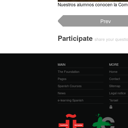
Nuestros alumnos conocen la Comu
Prev
Participate
share your quest
MAIN
MORE
The Foundation
Home
Pagos
Contact
Spanish Courses
Sitemap
News
Legal notice
e-learning Spanish
*Israel