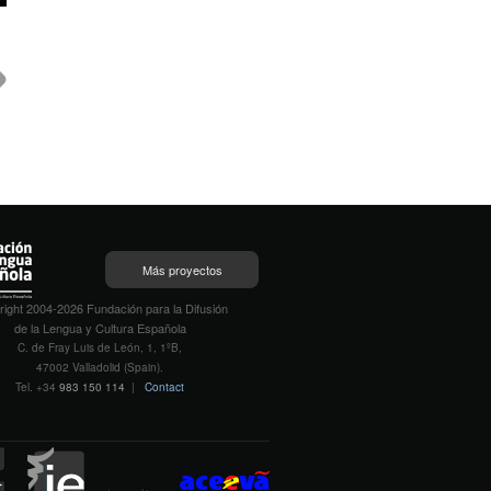
Más proyectos
ight 2004-2026 Fundación para la Difusión
de la Lengua y Cultura Española
C. de Fray Luis de León, 1, 1ºB,
47002 Valladolid (Spain).
Tel. +34
983 150 114
|
Contact