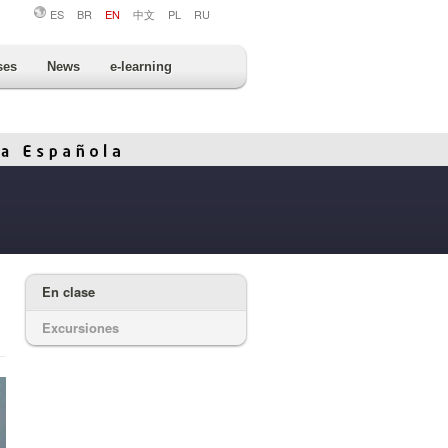
ES
BR
EN
中文
PL
RU
ses
News
e-learning
En clase
Excursiones