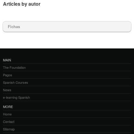
Articles by autor
Fichas
MAIN
The Foundation
Pagos
Spanish Courses
News
e-learning Spanish
MORE
Home
Contact
Sitemap