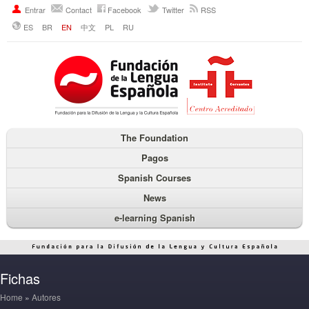
Entrar
Contact
Facebook
Twitter
RSS
ES
BR
EN
中文
PL
RU
The Foundation
Pagos
Spanish Courses
News
e-learning Spanish
Fichas
Home
»
Autores