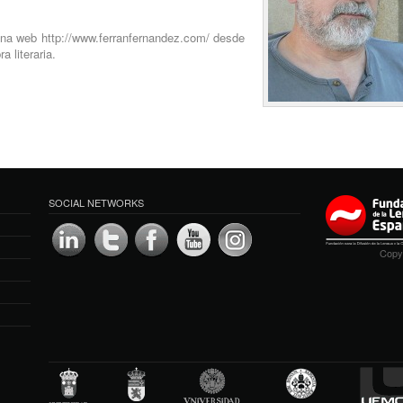
ina web http://www.ferranfernandez.com/ desde
a literaria.
SOCIAL NETWORKS
Copyr