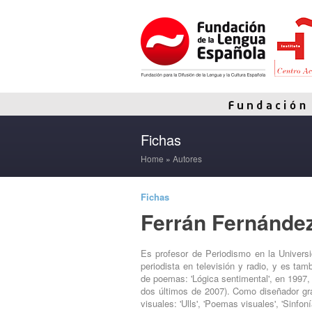
Fichas
Home
»
Autores
Fichas
Ferrán Fernánde
Es profesor de Periodismo en la Univer
periodista en televisión y radio, y es tam
de poemas: 'Lógica sentimental', en 1997, '
dos últimos de 2007). Como diseñador gr
visuales: 'Ulls', 'Poemas visuales', 'Sinfon