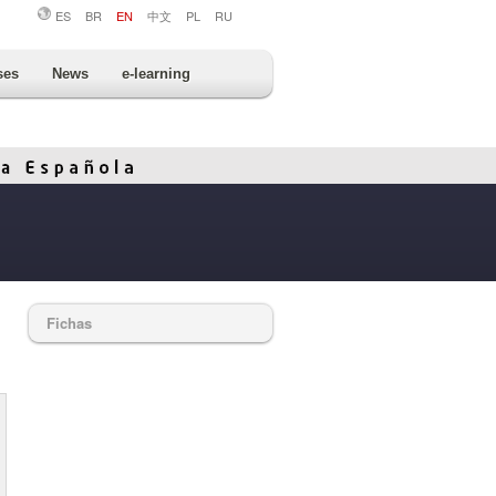
ES
BR
EN
中文
PL
RU
ses
News
e-learning
Fichas