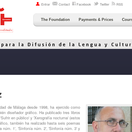
Entrar
Contact
Facebook
Twitter
RSS
The Foundation
Payments & Prices
Cour
z
sidad de Málaga desde 1998, ha ejercido como
bién diseñador gráfico. Ha publicado tres libros
Sufrir en público' y 'Xerografía nocturna' (estos
áfico, también ha realizado hasta seis poemas
ía núm. 1', 'Sinfonía núm. 2', 'Sinfonía núm. 3' y