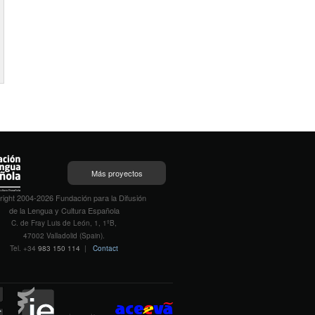
Más proyectos
ight 2004-2026 Fundación para la Difusión
de la Lengua y Cultura Española
C. de Fray Luis de León, 1, 1ºB,
47002 Valladolid (Spain).
Tel. +34
983 150 114
|
Contact