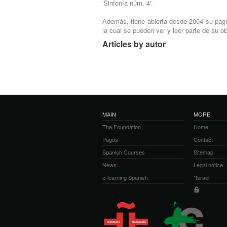
'Sinfonía núm. 4'.
Además, tiene abierta desde 2004 su pág
la cual se pueden ver y leer parte de su obr
Articles by autor
MAIN
MORE
The Foundation
Home
Pagos
Contact
Spanish Courses
Sitemap
News
Legal notice
e-learning Spanish
*Israel