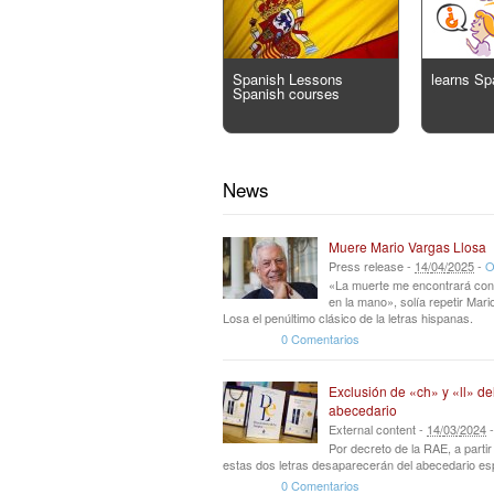
Spanish Lessons
learns Sp
Spanish courses
News
Muere Mario Vargas Llosa
Press release -
14
/
04
/
2025
-
O
«La muerte me encontrará con
en la mano», solía repetir Mar
Losa el penúltimo clásico de la letras hispanas.
0 Comentarios
Exclusión de «ch» y «ll» de
abecedario
External content -
14
/
03
/
2024
Por decreto de la RAE, a parti
estas dos letras desaparecerán del abecedario es
0 Comentarios