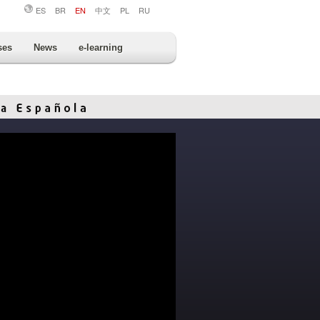
ES
BR
EN
中文
PL
RU
ses
News
e-learning