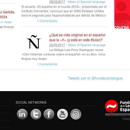
08
/
03
/
2017
-
News of Spanish language
El anuario «El español en el mundo 2016», presentado por el
Instituto Cervantes, concluye que en 2060 Estados Unidos
z Gellida,
será el segundo país hispanohablante por detrás de México
 2024
1 Comentarios
ur news
del Premio
¿Qué es más original en el español
que la «ñ» (y está en este titular)?
22
/
02
/
2017
-
News of Spanish language
La filóloga Lola Pons Rodríguez reúne
«Cien historias curiosas sobre el español» en su libro «Una
lengua muy larga»
1 Comentarios
Tweets por el @fundacionlengua.
SOCIAL NETWORKS
Copyr