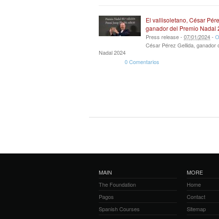
El vallisoletano, César Pére
ganador del Premio Nadal
Press release -
07
/
01
/
2024
-
O
César Pérez Gellida, ganador 
Nadal 2024
0 Comentarios
MAIN
MORE
The Foundation
Home
Pagos
Contact
Spanish Courses
Sitemap