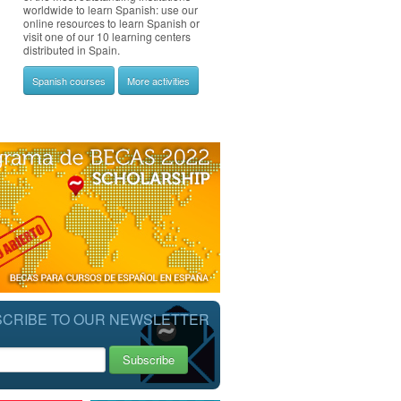
worldwide to learn Spanish: use our
online resources to learn Spanish or
visit one of our 10 learning centers
distributed in Spain.
Spanish courses
More activities
CRIBE TO OUR NEWSLETTER