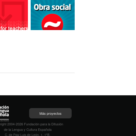
Más proyectos
ight 2004-2026 Fundación para la Difusión
de la Lengua y Cultura Española
C. de Fray Luis de León, 1, 1ºB,