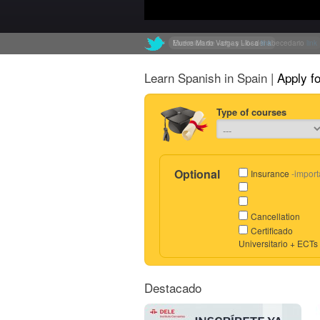
Muere Mario Vargas Llosa
Exclusión de «ch» y «ll» del abecedario
link
link
Learn Spanish in Spain |
Apply f
Type of courses
Optional
Insurance
-import
Cancellation
Certificado
Universitario + ECTs
Destacado