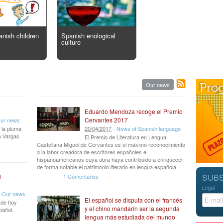
anish children
Spanish enological
culture
Our news
Eduardo Mendoza recoge el Premio
Cervantes 2017
ur news
 la pluma
20
/
04
/
2017
-
News of Spanish language
io Vargas
El Premio de Literatura en Lengua
Castellana Miguel de Cervantes es el máximo reconocimiento
a la labor creadora de escritores españoles e
hispanoamericanos cuya obra haya contribuido a enriquecer
de forma notable el patrimonio literario en lengua española.
SUBS
1 Comentarios
l
Legal
-
Our news
El español se disputa con el francés
r de hoy
y el chino mandarín ser la segunda
pañol.
lengua más estudiada del mundo