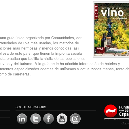
 una guía única organizada por Comunidades, con
 variedades de uva más usadas, los métodos de
oblaciones más hermosas y menos conocidas, así
eza de este país, que tienen la impronta secular
ía práctica que facilita la visita de las poblaciones
l vino y del turismo. A la guía se le ha añadido información de hoteles y
imientos especializados además de utilísimos y actualizados mapas, tanto d
omo de carreteras.
SOCIAL NETWORKS
Copyr