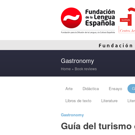
Gastronomy
Home
»
Book reviews
Arte
Didáctica
Ensayo
G
Libros de texto
Literature
Lite
Gastronomy
Guía del turismo 