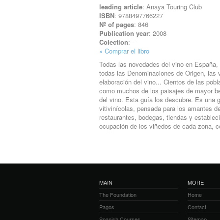
leading article
: Anaya Touring Club
ISBN
: 9788497766227
Nº of pages
: 846
Publication year
: 2008
Colection
: -
» Comprar el libro
Todas las novedades del vino en España,
todas las Denominaciones de Origen, las
elaboración del vino... Cientos de las p
como muchos de los paisajes de mayor bell
del vino. Esta guía los descubre. Es una gu
vitivinícolas, pensada para los amantes de
restaurantes, bodegas, tiendas y establec
ocupación de los viñedos de cada zona, c
MAIN
MORE
The Foundation
Home
Pagos
Contact
Spanish Courses
Sitemap