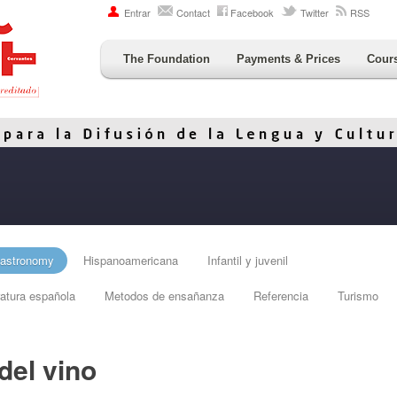
Entrar
Contact
Facebook
Twitter
RSS
The Foundation
Payments & Prices
Cour
astronomy
Hispanoamericana
Infantil y juvenil
ratura española
Metodos de ensañanza
Referencia
Turismo
del vino