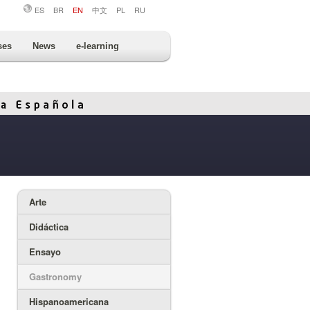
ES
BR
EN
中文
PL
RU
ses
News
e-learning
Arte
Didáctica
Ensayo
Gastronomy
Hispanoamericana