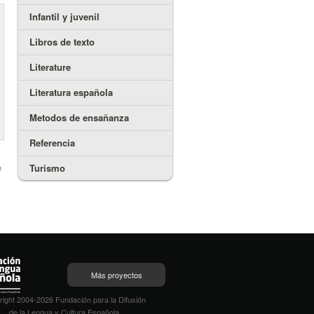
Infantil y juvenil
Libros de texto
Literature
Literatura española
Metodos de ensañanza
Referencia
e
Turismo
Más proyectos
ight 2004-2026 Fundación para la Difusión
de la Lengua y Cultura Española