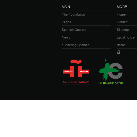
MAIN
MORE
The Foundation
Home
Pagos
Contact
Spanish Courses
Sitemap
News
Legal notice
e-learning Spanish
*Israel