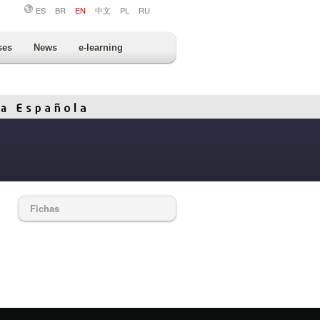
ES
BR
EN
中文
PL
RU
ses
News
e-learning
Fichas