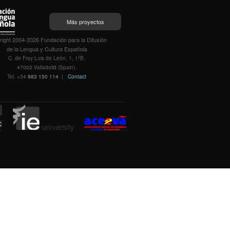
Más proyectos
ight 2004-2026 Fundación para la Difusión
de la Lengua y Cultura Española
C. de Fray Luis de León, 1, 1ºB,
47002 Valladolid (Spain).
Tel. +34
983 150 114
|
Contact