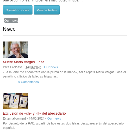
Spanish courses
More activities
Our news
News
Muere Mario Vargas Llosa
Press release -
14
/
04
/
2025
-
Our news
«La muerte me encontrará con la pluma en la mano», solía repetir Mario Vargas Losa el
penúltimo clásico de la letras hispanas.
0 Comentarios
Exclusión de «ch» y «ll» del abecedario
External content -
14
/
03
/
2024
-
Our news
Por decreto de la RAE, a partir de hoy estas dos letras desaparecerán del abecedario
español.