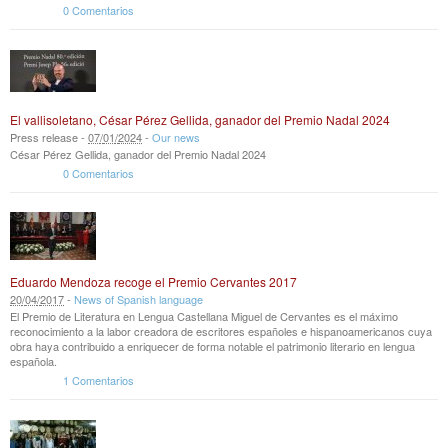
0 Comentarios
El vallisoletano, César Pérez Gellida, ganador del Premio Nadal 2024
Press release -
07
/
01
/
2024
-
Our news
César Pérez Gellida, ganador del Premio Nadal 2024
0 Comentarios
Eduardo Mendoza recoge el Premio Cervantes 2017
20
/
04
/
2017
-
News of Spanish language
El Premio de Literatura en Lengua Castellana Miguel de Cervantes es el máximo
reconocimiento a la labor creadora de escritores españoles e hispanoamericanos cuya
obra haya contribuido a enriquecer de forma notable el patrimonio literario en lengua
española.
1 Comentarios