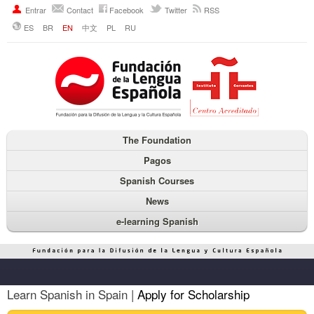
Entrar
Contact
Facebook
Twitter
RSS
ES
BR
EN
中文
PL
RU
The Foundation
Pagos
Spanish Courses
News
e-learning Spanish
Learn Spanish in Spain |
Apply for Scholarship