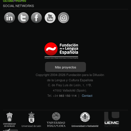
SOCIAL NETWORKS
Más proyectos
Copyright 2004-2026 Fundación para la Difusión
de la Lengua y Cultura Española
C. de Fray Luis de León, 1, 1ºB,
47002 Valladolid (Spain).
Tel. +34
983 150 114
|
Contact