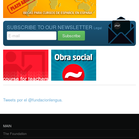
SUBSCRIBE TO OUR NEWSLETTER
Legal
Tweets por el @fundacionlengua.
MAIN
The Foundation