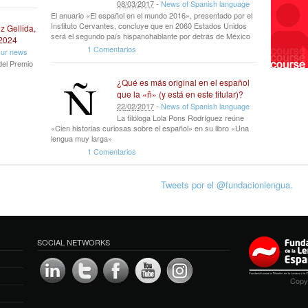
08
/
03
/
2017
-
News of Spanish language
El anuario «El español en el mundo 2016», presentado por el
Instituto Cervantes, concluye que en 2060 Estados Unidos
z Gellida,
será el segundo país hispanohablante por detrás de México
 2024
1 Comentarios
ur news
del Premio
¿Qué es más original en el español
que la «ñ» (y está en este titular)?
22
/
02
/
2017
-
News of Spanish language
La filóloga Lola Pons Rodríguez reúne
«Cien historias curiosas sobre el español» en su libro «Una
lengua muy larga»
1 Comentarios
Tweets por el @fundacionlengua.
SOCIAL NETWORKS
Copyr