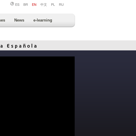
ES
BR
EN
中文
PL
RU
ses
News
e-learning