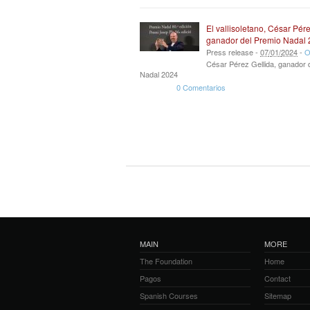
El vallisoletano, César Pére
ganador del Premio Nadal
Press release -
07
/
01
/
2024
-
O
César Pérez Gellida, ganador 
Nadal 2024
0 Comentarios
MAIN
MORE
The Foundation
Home
Pagos
Contact
Spanish Courses
Sitemap