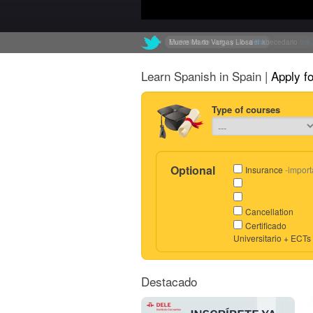
Muere Mario Vargas Llosa
Exclusión de «ch» y «ll» del abecedario
link
link
Learn Spanish in Spain |
Apply f
Type of courses
Optional
Insurance
-import
Cancellation
Certificado
Universitario + ECTs
Destacado