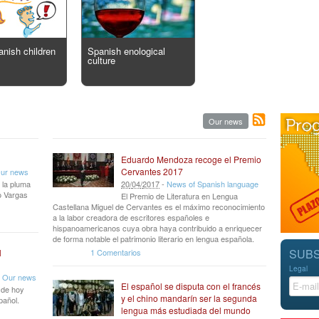
anish children
Spanish enological
culture
Our news
Eduardo Mendoza recoge el Premio
Cervantes 2017
ur news
 la pluma
20
/
04
/
2017
-
News of Spanish language
io Vargas
El Premio de Literatura en Lengua
Castellana Miguel de Cervantes es el máximo reconocimiento
a la labor creadora de escritores españoles e
hispanoamericanos cuya obra haya contribuido a enriquecer
de forma notable el patrimonio literario en lengua española.
SUBS
1 Comentarios
l
Legal
-
Our news
El español se disputa con el francés
r de hoy
y el chino mandarín ser la segunda
pañol.
lengua más estudiada del mundo