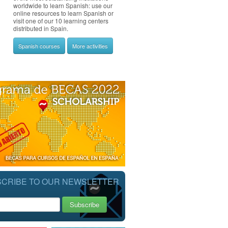
worldwide to learn Spanish: use our
online resources to learn Spanish or
visit one of our 10 learning centers
distributed in Spain.
Spanish courses
More activities
CRIBE TO OUR NEWSLETTER