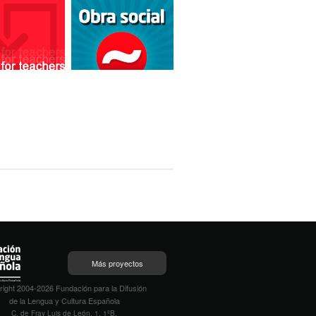
Más proyectos
ight 2004-2026 Fundación para la Difusión
de la Lengua y Cultura Española
C. de Fray Luis de León, 1, 1ºB,