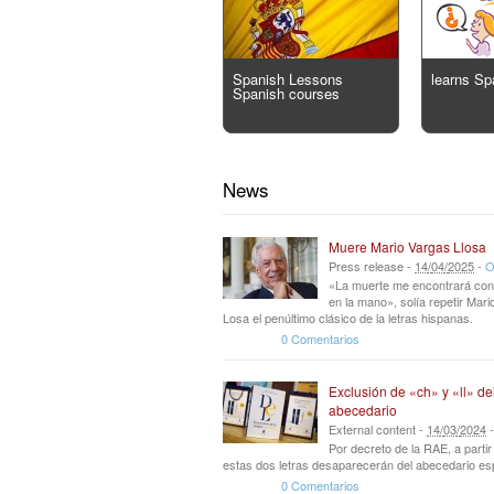
Spanish Lessons
learns Sp
Spanish courses
News
Muere Mario Vargas Llosa
Press release -
14
/
04
/
2025
-
O
«La muerte me encontrará con
en la mano», solía repetir Mar
Losa el penúltimo clásico de la letras hispanas.
0 Comentarios
Exclusión de «ch» y «ll» de
abecedario
External content -
14
/
03
/
2024
Por decreto de la RAE, a parti
estas dos letras desaparecerán del abecedario es
0 Comentarios