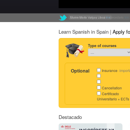
Muere Mario Vargas Llosa
Exclusión de «ch» y «ll» del abecedario
link
link
Learn Spanish in Spain |
Apply f
Type of courses
Optional
Insurance
-import
Cancellation
Certificado
Universitario + ECTs
Destacado