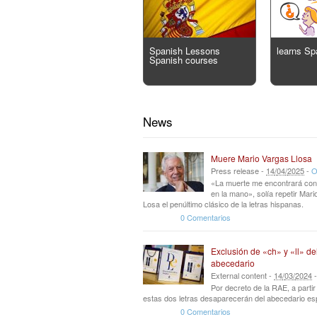
Spanish Lessons
learns Sp
Spanish courses
News
Muere Mario Vargas Llosa
Press release -
14
/
04
/
2025
-
O
«La muerte me encontrará con
en la mano», solía repetir Mar
Losa el penúltimo clásico de la letras hispanas.
0 Comentarios
Exclusión de «ch» y «ll» de
abecedario
External content -
14
/
03
/
2024
Por decreto de la RAE, a parti
estas dos letras desaparecerán del abecedario es
0 Comentarios