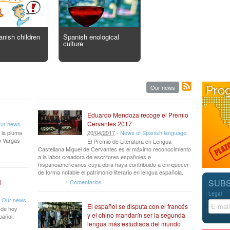
anish children
Spanish enological
culture
Our news
Eduardo Mendoza recoge el Premio
Cervantes 2017
ur news
 la pluma
20
/
04
/
2017
-
News of Spanish language
io Vargas
El Premio de Literatura en Lengua
Castellana Miguel de Cervantes es el máximo reconocimiento
a la labor creadora de escritores españoles e
hispanoamericanos cuya obra haya contribuido a enriquecer
de forma notable el patrimonio literario en lengua española.
SUBS
1 Comentarios
l
Legal
-
Our news
El español se disputa con el francés
r de hoy
y el chino mandarín ser la segunda
pañol.
lengua más estudiada del mundo