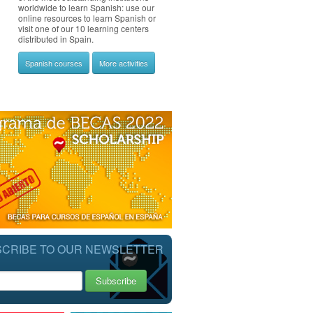
worldwide to learn Spanish: use our
online resources to learn Spanish or
visit one of our 10 learning centers
distributed in Spain.
Spanish courses
More activities
CRIBE TO OUR NEWSLETTER