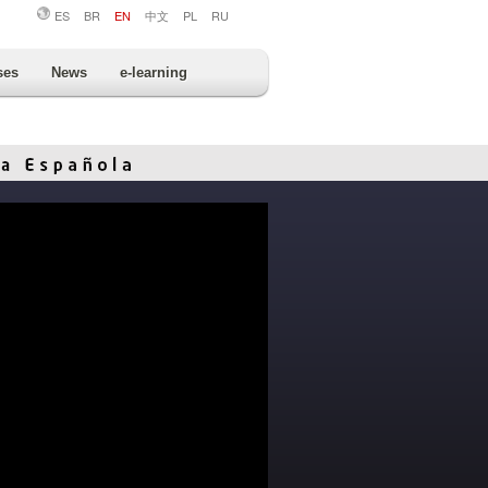
ES
BR
EN
中文
PL
RU
ses
News
e-learning