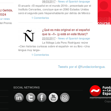
08
/
03
/
2017
-
News of Spanish language
El anuario «El español en el mundo 2016», presentado por el
Instituto Cervantes, concluye que en 2060 Estados Unidos
z Gellida,
será el segundo país hispanohablante por detrás de México
 2024
1 Comentarios
ur news
del Premio
¿Qué es más original en el español
que la «ñ» (y está en este titular)?
22
/
02
/
2017
-
News of Spanish language
La filóloga Lola Pons Rodríguez reúne
«Cien historias curiosas sobre el español» en su libro «Una
lengua muy larga»
1 Comentarios
Tweets por el @fundacionlengua.
SOCIAL NETWORKS
Copyr