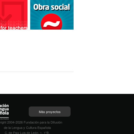
Más proyectos
ight 2004-2026 Fundación para la Difusión
de la Lengua y Cultura Española
C. de Fray Luis de León, 1, 1ºB,