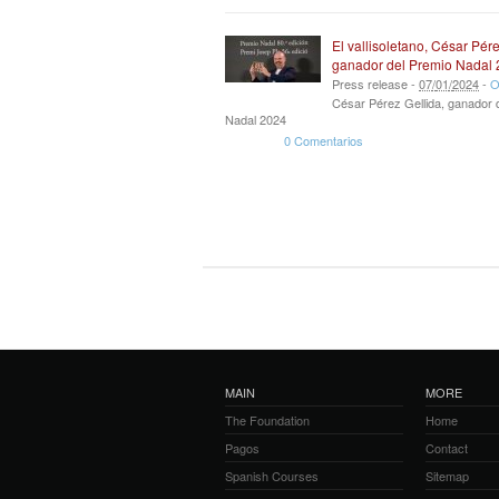
El vallisoletano, César Pére
ganador del Premio Nadal
Press release -
07
/
01
/
2024
-
O
César Pérez Gellida, ganador 
Nadal 2024
0 Comentarios
MAIN
MORE
The Foundation
Home
Pagos
Contact
Spanish Courses
Sitemap