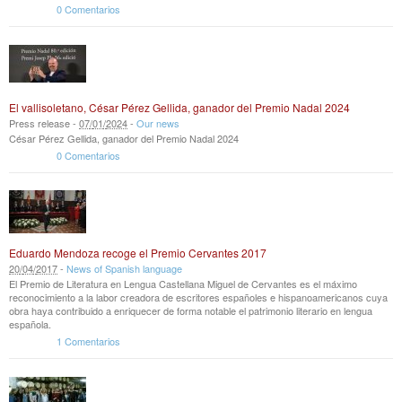
0 Comentarios
El vallisoletano, César Pérez Gellida, ganador del Premio Nadal 2024
Press release -
07
/
01
/
2024
-
Our news
César Pérez Gellida, ganador del Premio Nadal 2024
0 Comentarios
Eduardo Mendoza recoge el Premio Cervantes 2017
20
/
04
/
2017
-
News of Spanish language
El Premio de Literatura en Lengua Castellana Miguel de Cervantes es el máximo
reconocimiento a la labor creadora de escritores españoles e hispanoamericanos cuya
obra haya contribuido a enriquecer de forma notable el patrimonio literario en lengua
española.
1 Comentarios