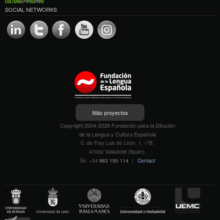
SOCIAL NETWORKS
Más proyectos
Copyright 2004-2026 Fundación para la Difusión
de la Lengua y Cultura Española
C. de Fray Luis de León, 1, 1ºB,
47002 Valladolid (Spain).
Tel. +34
983 150 114
|
Contact