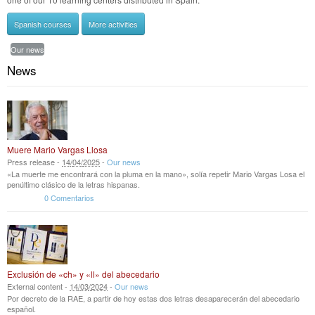
Spanish courses
More activities
Our news
News
Muere Mario Vargas Llosa
Press release -
14
/
04
/
2025
-
Our news
«La muerte me encontrará con la pluma en la mano», solía repetir Mario Vargas Losa el
penúltimo clásico de la letras hispanas.
0 Comentarios
Exclusión de «ch» y «ll» del abecedario
External content -
14
/
03
/
2024
-
Our news
Por decreto de la RAE, a partir de hoy estas dos letras desaparecerán del abecedario
español.