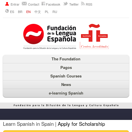
Entrar
Contact
Facebook
Twitter
RSS
ES
BR
EN
中文
PL
RU
The Foundation
Pagos
Spanish Courses
News
e-learning Spanish
Learn Spanish in Spain |
Apply for Scholarship