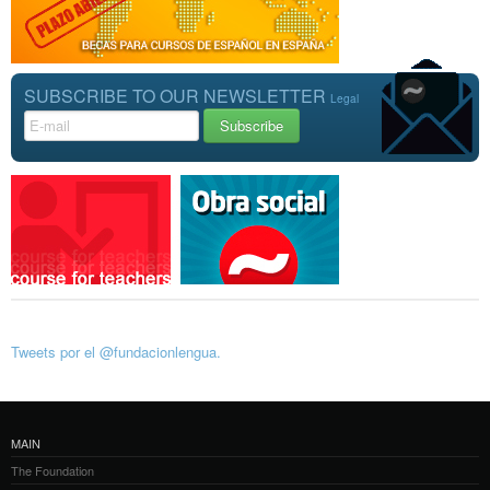
SUBSCRIBE TO OUR NEWSLETTER
Legal
Tweets por el @fundacionlengua.
MAIN
The Foundation