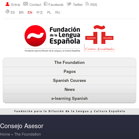
Entrar
Contact
Facebook
Twitter
RSS
ES
BR
EN
中文
PL
RU
The Foundation
Pagos
Spanish Courses
News
e-learning Spanish
Consejo Asesor
Home
»
The Foundation