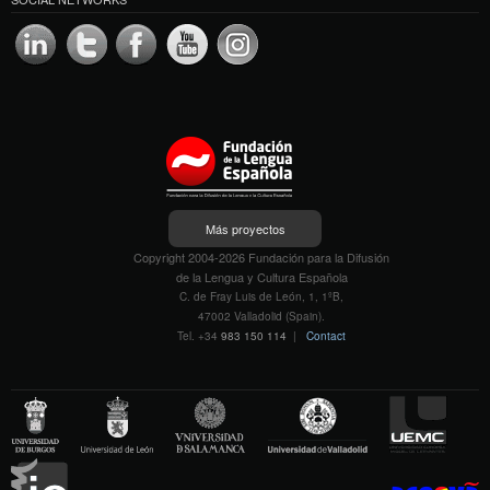
Más proyectos
Copyright 2004-2026 Fundación para la Difusión
de la Lengua y Cultura Española
C. de Fray Luis de León, 1, 1ºB,
47002 Valladolid (Spain).
Tel. +34
983 150 114
|
Contact