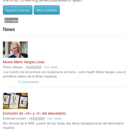
Spanish courses
More activities
Our news
News
Muere Mario Vargas Llosa
Press release -
14
/
04
/
2025
-
Our news
«La muerte me encontrará con la pluma en la mano», solía repetir Mario Vargas Losa el
penúltimo clásico de la letras hispanas.
0 Comentarios
Exclusión de «ch» y «ll» del abecedario
External content -
14
/
03
/
2024
-
Our news
Por decreto de la RAE, a partir de hoy estas dos letras desaparecerán del abecedario
español.