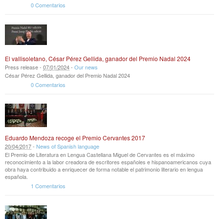
0 Comentarios
El vallisoletano, César Pérez Gellida, ganador del Premio Nadal 2024
Press release -
07
/
01
/
2024
-
Our news
César Pérez Gellida, ganador del Premio Nadal 2024
0 Comentarios
Eduardo Mendoza recoge el Premio Cervantes 2017
20
/
04
/
2017
-
News of Spanish language
El Premio de Literatura en Lengua Castellana Miguel de Cervantes es el máximo
reconocimiento a la labor creadora de escritores españoles e hispanoamericanos cuya
obra haya contribuido a enriquecer de forma notable el patrimonio literario en lengua
española.
1 Comentarios