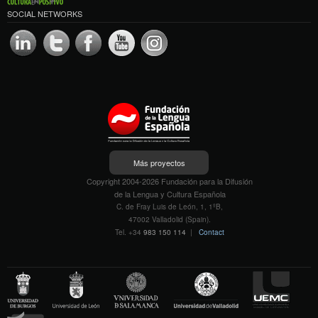
SOCIAL NETWORKS
Más proyectos
Copyright 2004-2026 Fundación para la Difusión
de la Lengua y Cultura Española
C. de Fray Luis de León, 1, 1ºB,
47002 Valladolid (Spain).
Tel. +34
983 150 114
|
Contact