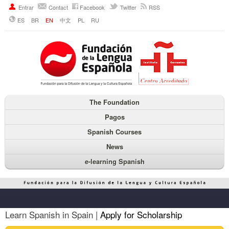
Entrar
Contact
Facebook
Twitter
RSS
ES
BR
EN
中文
PL
RU
The Foundation
Pagos
Spanish Courses
News
e-learning Spanish
Learn Spanish in Spain |
Apply for Scholarship