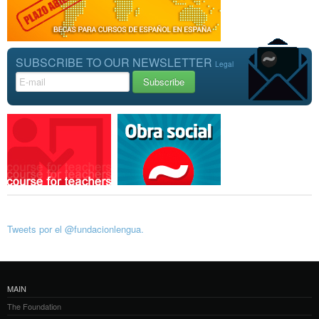
SUBSCRIBE TO OUR NEWSLETTER
Legal
Tweets por el @fundacionlengua.
MAIN
The Foundation