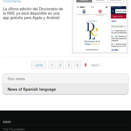
Comentarios
La última edición del Diccionario de
la RAE ya está disponible en una
app gratuita para Apple y Android
‹
prev
1
2
3
4
5
next
›
Our news
News of Spanish language
MAIN
The Foundation