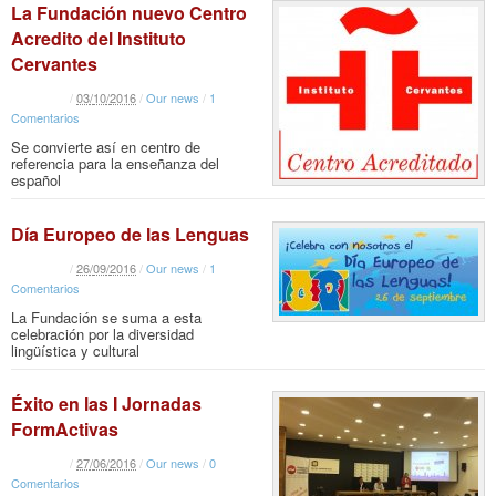
La Fundación nuevo Centro
Acredito del Instituto
Cervantes
/
03
/
10
/
2016
/
Our news
/
1
Comentarios
Se convierte así en centro de
referencia para la enseñanza del
español
Día Europeo de las Lenguas
/
26
/
09
/
2016
/
Our news
/
1
Comentarios
La Fundación se suma a esta
celebración por la diversidad
lingüística y cultural
Éxito en las I Jornadas
FormActivas
/
27
/
06
/
2016
/
Our news
/
0
Comentarios