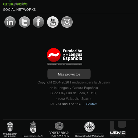
SOCIAL NETWORKS
Más proyectos
Copyright 2004-2026 Fundación para la Difusión
de la Lengua y Cultura Española
C. de Fray Luis de León, 1, 1ºB,
47002 Valladolid (Spain).
Tel. +34
983 150 114
|
Contact