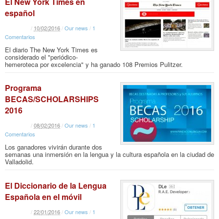
El New York Times en
español
/
10
/
02
/
2016
/
Our news
/
1
Comentarios
El diario The New York Times es
considerado el "periódico-
hemeroteca por excelencia" y ha ganado 108 Premios Pulitzer.
Programa
BECAS/SCHOLARSHIPS
2016
/
08
/
02
/
2016
/
Our news
/
1
Comentarios
Los ganadores vivirán durante dos
semanas una inmersión en la lengua y la cultura española en la ciudad de
Valladolid.
El Diccionario de la Lengua
Española en el móvil
/
22
/
01
/
2016
/
Our news
/
1