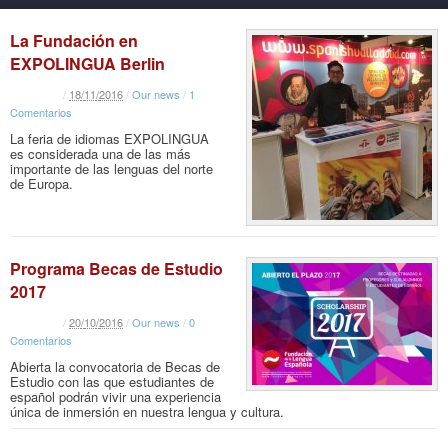
La Fundación en
EXPOLINGUA Berlin
/
18
/
11
/
2016
/
Our news
/
1
Comentarios
La feria de idiomas EXPOLINGUA
es considerada una de las más
importante de las lenguas del norte
de Europa.
Programa Becas de Estudio
2017
/
20
/
10
/
2016
/
Our news
/
0
Comentarios
Abierta la convocatoria de Becas de
Estudio con las que estudiantes de
español podrán vivir una experiencia
única de inmersión en nuestra lengua y cultura.