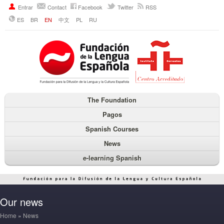
Entrar
Contact
Facebook
Twitter
RSS
ES
BR
EN
中文
PL
RU
The Foundation
Pagos
Spanish Courses
News
e-learning Spanish
Our news
Home
»
News