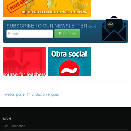
SUBSCRIBE TO OUR NEWSLETTER
Legal
Tweets por el @fundacionlengua.
MAIN
The Foundation