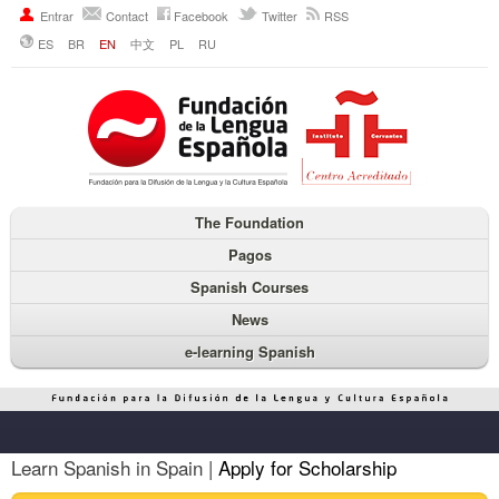
Entrar
Contact
Facebook
Twitter
RSS
ES
BR
EN
中文
PL
RU
The Foundation
Pagos
Spanish Courses
News
e-learning Spanish
Learn Spanish in Spain |
Apply for Scholarship