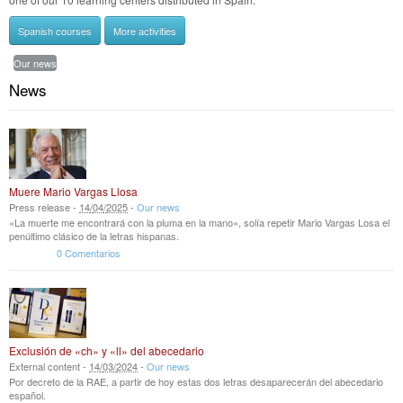
Spanish courses
More activities
Our news
News
Muere Mario Vargas Llosa
Press release -
14
/
04
/
2025
-
Our news
«La muerte me encontrará con la pluma en la mano», solía repetir Mario Vargas Losa el
penúltimo clásico de la letras hispanas.
0 Comentarios
Exclusión de «ch» y «ll» del abecedario
External content -
14
/
03
/
2024
-
Our news
Por decreto de la RAE, a partir de hoy estas dos letras desaparecerán del abecedario
español.