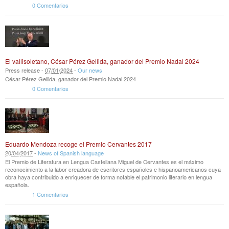
0 Comentarios
El vallisoletano, César Pérez Gellida, ganador del Premio Nadal 2024
Press release -
07
/
01
/
2024
-
Our news
César Pérez Gellida, ganador del Premio Nadal 2024
0 Comentarios
Eduardo Mendoza recoge el Premio Cervantes 2017
20
/
04
/
2017
-
News of Spanish language
El Premio de Literatura en Lengua Castellana Miguel de Cervantes es el máximo
reconocimiento a la labor creadora de escritores españoles e hispanoamericanos cuya
obra haya contribuido a enriquecer de forma notable el patrimonio literario en lengua
española.
1 Comentarios