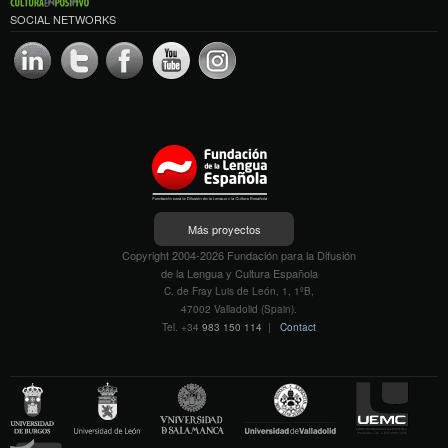
SOCIAL NETWORKS
Más proyectos
Copyright 2004-2026 Fundación para la Difusión
de la Lengua y Cultura Española
C. de Fray Luis de León, 1, 1ºB,
47002 Valladolid (Spain).
Tel. +34
983 150 114
|
Contact