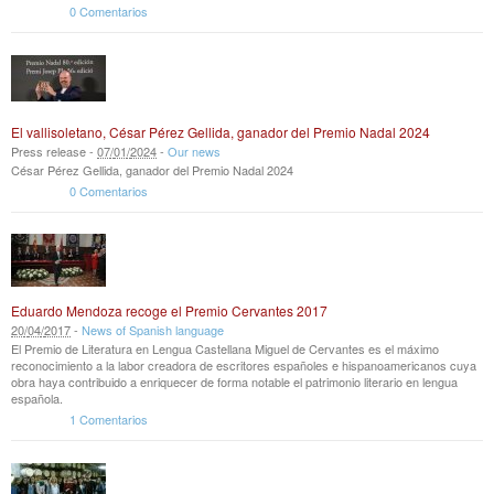
0 Comentarios
El vallisoletano, César Pérez Gellida, ganador del Premio Nadal 2024
Press release -
07
/
01
/
2024
-
Our news
César Pérez Gellida, ganador del Premio Nadal 2024
0 Comentarios
Eduardo Mendoza recoge el Premio Cervantes 2017
20
/
04
/
2017
-
News of Spanish language
El Premio de Literatura en Lengua Castellana Miguel de Cervantes es el máximo
reconocimiento a la labor creadora de escritores españoles e hispanoamericanos cuya
obra haya contribuido a enriquecer de forma notable el patrimonio literario en lengua
española.
1 Comentarios