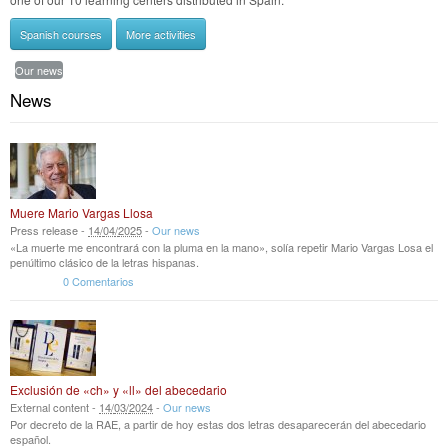
Spanish courses
More activities
Our news
News
Muere Mario Vargas Llosa
Press release -
14
/
04
/
2025
-
Our news
«La muerte me encontrará con la pluma en la mano», solía repetir Mario Vargas Losa el
penúltimo clásico de la letras hispanas.
0 Comentarios
Exclusión de «ch» y «ll» del abecedario
External content -
14
/
03
/
2024
-
Our news
Por decreto de la RAE, a partir de hoy estas dos letras desaparecerán del abecedario
español.