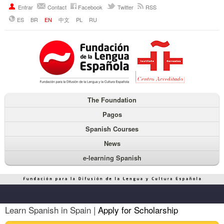
Entrar
Contact
Facebook
Twitter
RSS
ES
BR
EN
中文
PL
RU
The Foundation
Pagos
Spanish Courses
News
e-learning Spanish
Learn Spanish in Spain |
Apply for Scholarship