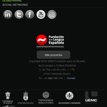
SOCIAL NETWORKS
Más proyectos
Copyright 2004-2026 Fundación para la Difusión
de la Lengua y Cultura Española
C. de Fray Luis de León, 1, 1ºB,
47002 Valladolid (Spain).
Tel. +34
983 150 114
|
Contact