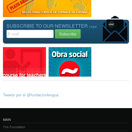
SUBSCRIBE TO OUR NEWSLETTER
Legal
Tweets por el @fundacionlengua.
MAIN
The Foundation