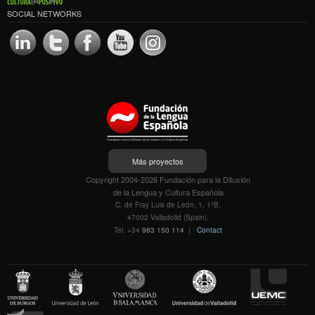
SOCIAL NETWORKS
Más proyectos
Copyright 2004-2026 Fundación para la Difusión
de la Lengua y Cultura Española
C. de Fray Luis de León, 1, 1ºB,
47002 Valladolid (Spain).
Tel. +34
983 150 114
|
Contact