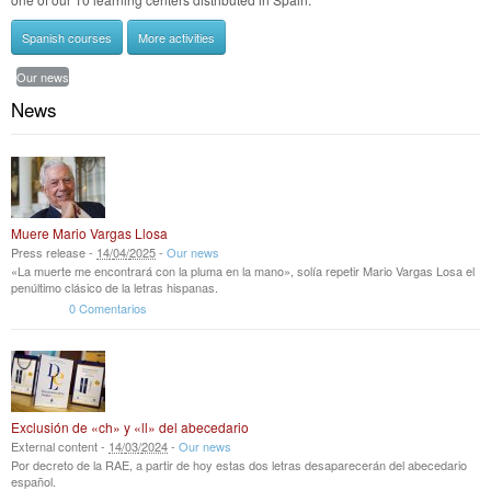
Spanish courses
More activities
Our news
News
Muere Mario Vargas Llosa
Press release -
14
/
04
/
2025
-
Our news
«La muerte me encontrará con la pluma en la mano», solía repetir Mario Vargas Losa el
penúltimo clásico de la letras hispanas.
0 Comentarios
Exclusión de «ch» y «ll» del abecedario
External content -
14
/
03
/
2024
-
Our news
Por decreto de la RAE, a partir de hoy estas dos letras desaparecerán del abecedario
español.