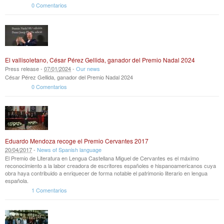
0 Comentarios
El vallisoletano, César Pérez Gellida, ganador del Premio Nadal 2024
Press release -
07
/
01
/
2024
-
Our news
César Pérez Gellida, ganador del Premio Nadal 2024
0 Comentarios
Eduardo Mendoza recoge el Premio Cervantes 2017
20
/
04
/
2017
-
News of Spanish language
El Premio de Literatura en Lengua Castellana Miguel de Cervantes es el máximo
reconocimiento a la labor creadora de escritores españoles e hispanoamericanos cuya
obra haya contribuido a enriquecer de forma notable el patrimonio literario en lengua
española.
1 Comentarios