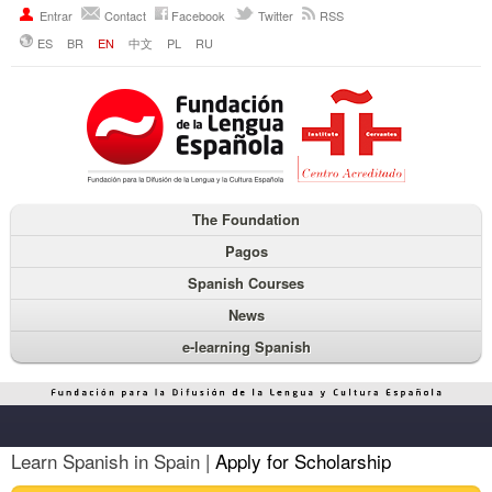
Entrar
Contact
Facebook
Twitter
RSS
ES
BR
EN
中文
PL
RU
The Foundation
Pagos
Spanish Courses
News
e-learning Spanish
Learn Spanish in Spain |
Apply for Scholarship