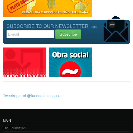
SUBSCRIBE TO OUR NEWSLETTER
Legal
Tweets por el @fundacionlengua.
MAIN
The Foundation