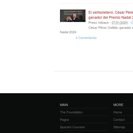
El vallisoletano, César Pére
ganador del Premio Nadal
Press release -
07
/
01
/
2024
-
O
César Pérez Gellida, ganador 
Nadal 2024
0 Comentarios
MAIN
MORE
The Foundation
Home
Pagos
Contact
Spanish Courses
Sitemap