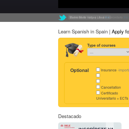
Muere Mario Vargas Llosa
Exclusión de «ch» y «ll» del abecedario
link
link
Learn Spanish in Spain |
Apply f
Type of courses
Optional
Insurance
-import
Cancellation
Certificado
Universitario + ECTs
Destacado