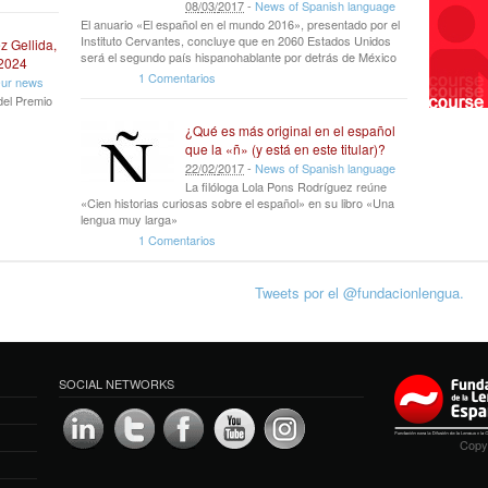
08
/
03
/
2017
-
News of Spanish language
El anuario «El español en el mundo 2016», presentado por el
Instituto Cervantes, concluye que en 2060 Estados Unidos
z Gellida,
será el segundo país hispanohablante por detrás de México
 2024
1 Comentarios
ur news
del Premio
¿Qué es más original en el español
que la «ñ» (y está en este titular)?
22
/
02
/
2017
-
News of Spanish language
La filóloga Lola Pons Rodríguez reúne
«Cien historias curiosas sobre el español» en su libro «Una
lengua muy larga»
1 Comentarios
Tweets por el @fundacionlengua.
SOCIAL NETWORKS
Copyr