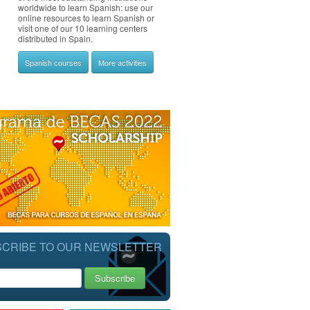
worldwide to learn Spanish: use our
online resources to learn Spanish or
visit one of our 10 learning centers
distributed in Spain.
Spanish courses
More activities
CRIBE TO OUR NEWSLETTER