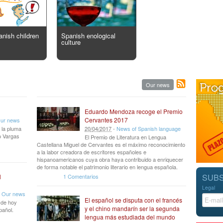
anish children
Spanish enological
culture
Our news
Eduardo Mendoza recoge el Premio
Cervantes 2017
ur news
 la pluma
20
/
04
/
2017
-
News of Spanish language
io Vargas
El Premio de Literatura en Lengua
Castellana Miguel de Cervantes es el máximo reconocimiento
a la labor creadora de escritores españoles e
hispanoamericanos cuya obra haya contribuido a enriquecer
de forma notable el patrimonio literario en lengua española.
SUBS
1 Comentarios
l
Legal
-
Our news
El español se disputa con el francés
r de hoy
y el chino mandarín ser la segunda
pañol.
lengua más estudiada del mundo