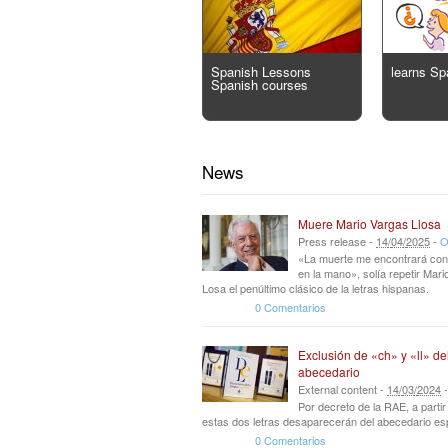
Spanish Lessons
learns Sp
Spanish courses
News
Muere Mario Vargas Llosa
Press release -
14
/
04
/
2025
-
O
«La muerte me encontrará con
en la mano», solía repetir Mar
Losa el penúltimo clásico de la letras hispanas.
0 Comentarios
Exclusión de «ch» y «ll» de
abecedario
External content -
14
/
03
/
2024
Por decreto de la RAE, a parti
estas dos letras desaparecerán del abecedario es
0 Comentarios