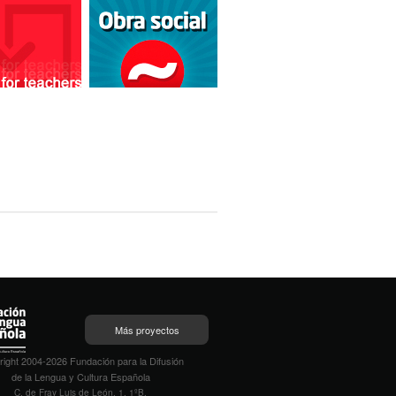
Más proyectos
ight 2004-2026 Fundación para la Difusión
de la Lengua y Cultura Española
C. de Fray Luis de León, 1, 1ºB,