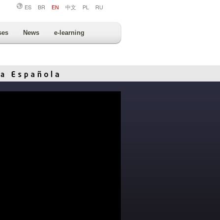
ES
BR
EN
中文
PL
RU
ses
News
e-learning