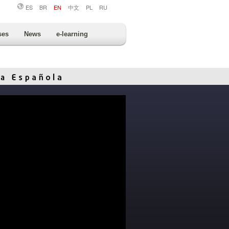
ES
BR
EN
中文
PL
RU
ses
News
e-learning