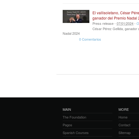
El vallisoletano, César Pére
ganador del Premio Nadal
Press release -
07
/
01
/
2024
-
O
César Pérez Gellida, ganador 
Nadal 2024
0 Comentarios
MAIN
MORE
The Foundation
Home
Pagos
Contact
Spanish Courses
Sitemap