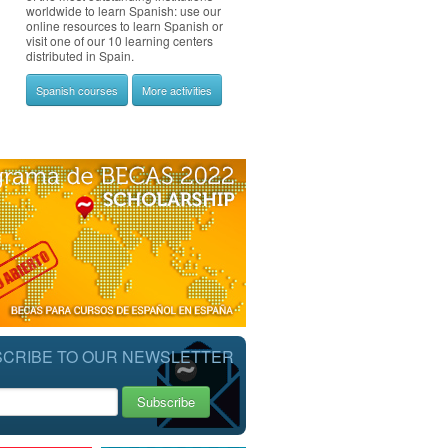
worldwide to learn Spanish: use our
online resources to learn Spanish or
visit one of our 10 learning centers
distributed in Spain.
Spanish courses
More activities
CRIBE TO OUR NEWSLETTER