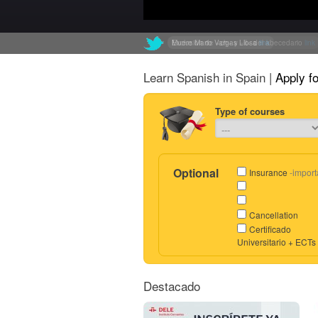
Muere Mario Vargas Llosa
Exclusión de «ch» y «ll» del abecedario
link
link
Learn Spanish in Spain |
Apply f
Type of courses
Optional
Insurance
-import
Cancellation
Certificado
Universitario + ECTs
Destacado