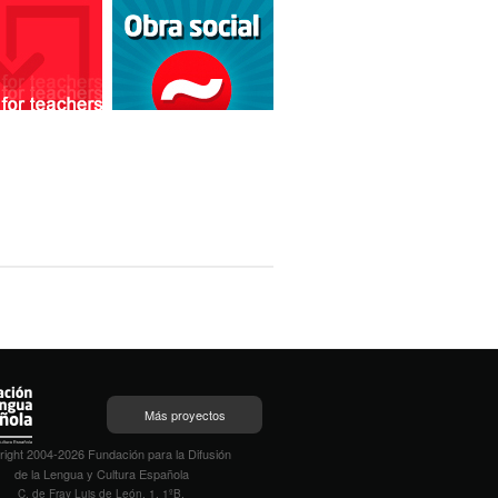
Más proyectos
ight 2004-2026 Fundación para la Difusión
de la Lengua y Cultura Española
C. de Fray Luis de León, 1, 1ºB,