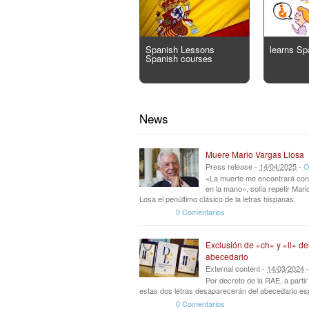
Spanish Lessons
learns Sp
Spanish courses
News
Muere Mario Vargas Llosa
Press release -
14
/
04
/
2025
-
O
«La muerte me encontrará con
en la mano», solía repetir Mar
Losa el penúltimo clásico de la letras hispanas.
0 Comentarios
Exclusión de «ch» y «ll» de
abecedario
External content -
14
/
03
/
2024
Por decreto de la RAE, a parti
estas dos letras desaparecerán del abecedario es
0 Comentarios