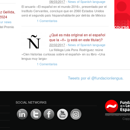
08
/
03
/
2017
-
News of Spanish language
El anuario «El español en el mundo 2016», presentado por el
Instituto Cervantes, concluye que en 2060 Estados Unidos
z Gellida,
será el segundo país hispanohablante por detrás de México
 2024
1 Comentarios
ur news
del Premio
¿Qué es más original en el español
que la «ñ» (y está en este titular)?
22
/
02
/
2017
-
News of Spanish language
La filóloga Lola Pons Rodríguez reúne
«Cien historias curiosas sobre el español» en su libro «Una
lengua muy larga»
1 Comentarios
Tweets por el @fundacionlengua.
SOCIAL NETWORKS
Copyr