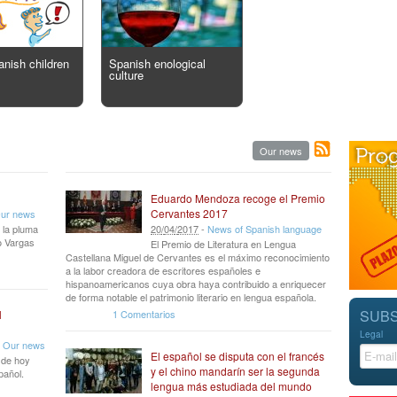
anish children
Spanish enological
culture
Our news
Eduardo Mendoza recoge el Premio
Cervantes 2017
ur news
 la pluma
20
/
04
/
2017
-
News of Spanish language
io Vargas
El Premio de Literatura en Lengua
Castellana Miguel de Cervantes es el máximo reconocimiento
a la labor creadora de escritores españoles e
hispanoamericanos cuya obra haya contribuido a enriquecer
de forma notable el patrimonio literario en lengua española.
SUBS
1 Comentarios
l
Legal
-
Our news
El español se disputa con el francés
r de hoy
y el chino mandarín ser la segunda
pañol.
lengua más estudiada del mundo