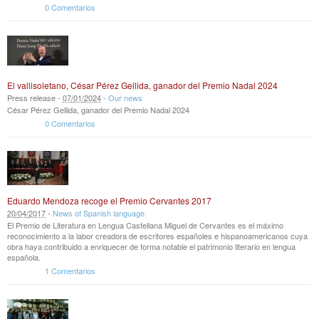
0 Comentarios
El vallisoletano, César Pérez Gellida, ganador del Premio Nadal 2024
Press release -
07
/
01
/
2024
-
Our news
César Pérez Gellida, ganador del Premio Nadal 2024
0 Comentarios
Eduardo Mendoza recoge el Premio Cervantes 2017
20
/
04
/
2017
-
News of Spanish language
El Premio de Literatura en Lengua Castellana Miguel de Cervantes es el máximo
reconocimiento a la labor creadora de escritores españoles e hispanoamericanos cuya
obra haya contribuido a enriquecer de forma notable el patrimonio literario en lengua
española.
1 Comentarios