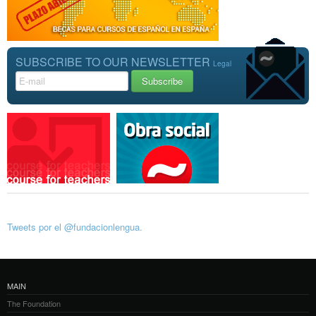
SUBSCRIBE TO OUR NEWSLETTER
Legal
Tweets por el @fundacionlengua.
MAIN
The Foundation