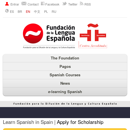
Entrar
Contact
Facebook
Twitter
RSS
ES
BR
EN
中文
PL
RU
The Foundation
Pagos
Spanish Courses
News
e-learning Spanish
Learn Spanish in Spain |
Apply for Scholarship