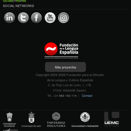
SOCIAL NETWORKS
Más proyectos
Copyright 2004-2026 Fundación para la Difusión
de la Lengua y Cultura Española
C. de Fray Luis de León, 1, 1ºB,
47002 Valladolid (Spain).
Tel. +34
983 150 114
|
Contact