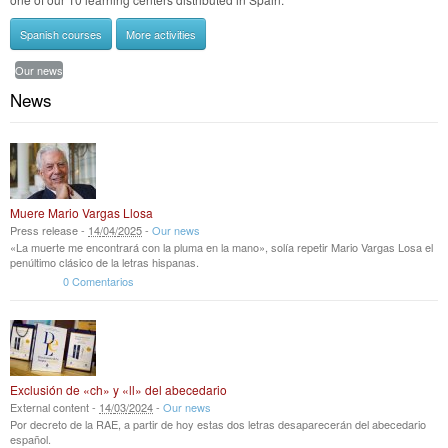
Spanish courses
More activities
Our news
News
Muere Mario Vargas Llosa
Press release -
14
/
04
/
2025
-
Our news
«La muerte me encontrará con la pluma en la mano», solía repetir Mario Vargas Losa el
penúltimo clásico de la letras hispanas.
0 Comentarios
Exclusión de «ch» y «ll» del abecedario
External content -
14
/
03
/
2024
-
Our news
Por decreto de la RAE, a partir de hoy estas dos letras desaparecerán del abecedario
español.