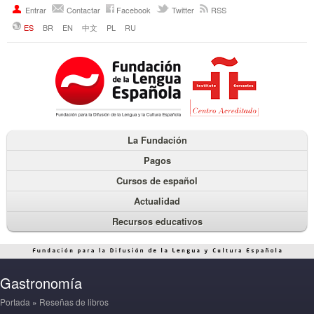
Entrar
Contactar
Facebook
Twitter
RSS
ES
BR
EN
中文
PL
RU
La Fundación
Pagos
Cursos de español
Actualidad
Recursos educativos
Gastronomía
Portada
»
Reseñas de libros