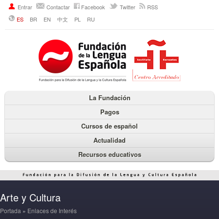
Entrar
Contactar
Facebook
Twitter
RSS
ES
BR
EN
中文
PL
RU
La Fundación
Pagos
Cursos de español
Actualidad
Recursos educativos
Arte y Cultura
Portada
»
Enlaces de Interés