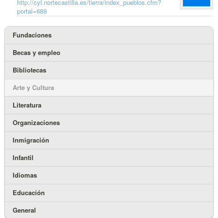
http://cyl.nortecastilla.es/tierra/index_pueblos.cfm?
portal=689
Fundaciones
Becas y empleo
Bibliotecas
Arte y Cultura
Literatura
Organizaciones
Inmigración
Infantil
Idiomas
Educación
General