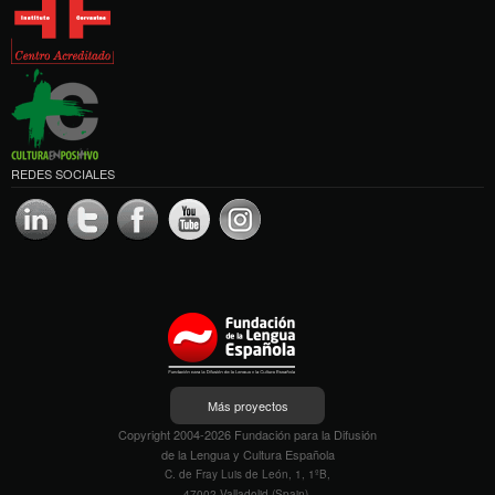
REDES SOCIALES
Más proyectos
Copyright 2004-2026 Fundación para la Difusión
de la Lengua y Cultura Española
C. de Fray Luis de León, 1, 1ºB,
47002 Valladolid (Spain).