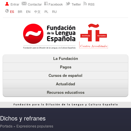
Entrar
Contactar
Facebook
Twitter
RSS
ES
BR
EN
中文
PL
RU
La Fundación
Pagos
Cursos de español
Actualidad
Recursos educativos
Dichos y refranes
Portada
»
Expresiones populares