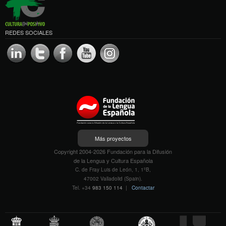
REDES SOCIALES
Más proyectos
Copyright 2004-2026 Fundación para la Difusión
de la Lengua y Cultura Española
C. de Fray Luis de León, 1, 1ºB,
47002 Valladolid (Spain).
Tel. +34
983 150 114
|
Contactar