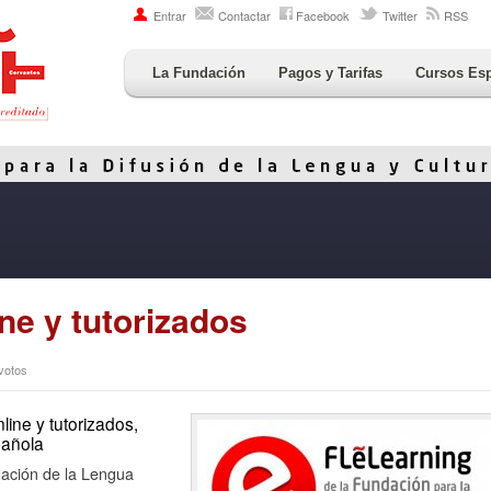
Entrar
Contactar
Facebook
Twitter
RSS
La Fundación
Pagos y Tarifas
Cursos Es
ne y tutorizados
 votos
line y tutorizados,
pañola
ación de la Lengua