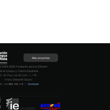
Más proyectos
t 2004-2026 Fundación para la Difusión
de la Lengua y Cultura Española
C. de Fray Luis de León, 1, 1ºB,
47002 Valladolid (Spain).
el. +34
983 150 114
|
Contactar