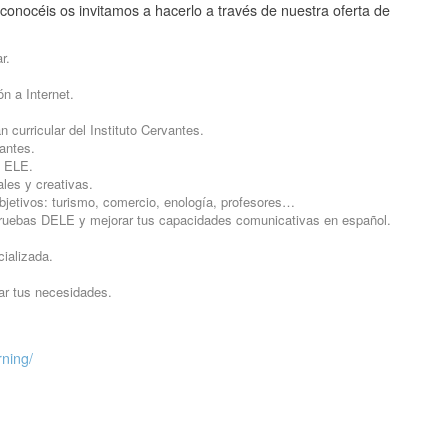
conocéis os invitamos a hacerlo a través de nuestra oferta de
r.
n a Internet.
 curricular del Instituto Cervantes.
vantes.
n ELE.
ales y creativas.
bjetivos: turismo, comercio, enología, profesores…
pruebas DELE y mejorar tus capacidades comunicativas en español.
.
ializada.
rar tus necesidades.
ning/