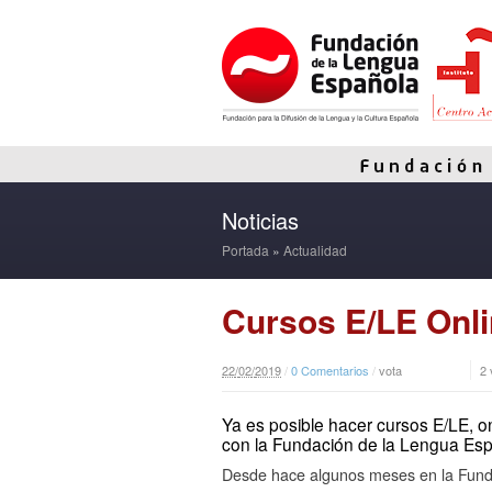
Noticias
Portada
»
Actualidad
Cursos E/LE Onli
22
/
02
/
2019
/
0 Comentarios
/
vota
2
Ya es posible hacer cursos E/LE, on
con la Fundación de la Lengua Es
Desde hace algunos meses en la Fund