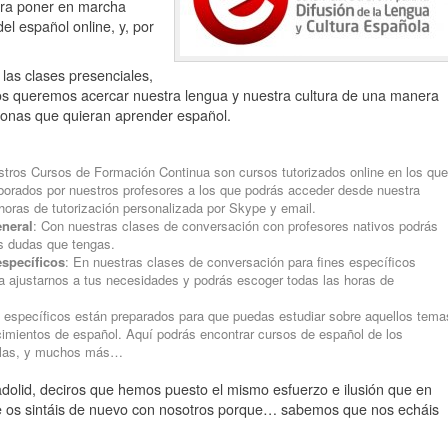
ra poner en marcha
l español online, y, por
 las clases presenciales,
dos queremos acercar nuestra lengua y nuestra cultura de una manera
rsonas que quieran aprender español.
tros Cursos de Formación Continua son cursos tutorizados online en los que
aborados por nuestros profesores a los que podrás acceder desde nuestra
horas de tutorización personalizada por Skype y email.
neral
:
Con nuestras clases de conversación con profesores nativos podrás
as dudas que tengas.
específicos
:
En nuestras clases de conversación para fines específicos
a ajustarnos a tus necesidades y podrás escoger todas las horas de
 específicos están preparados para que puedas estudiar sobre aquellos tema
cimientos de español. Aquí podrás encontrar cursos de español de los
añolas, y muchos más…
adolid, deciros que hemos puesto el mismo esfuerzo e ilusión que en
ue os sintáis de nuevo con nosotros porque… sabemos que nos echáis