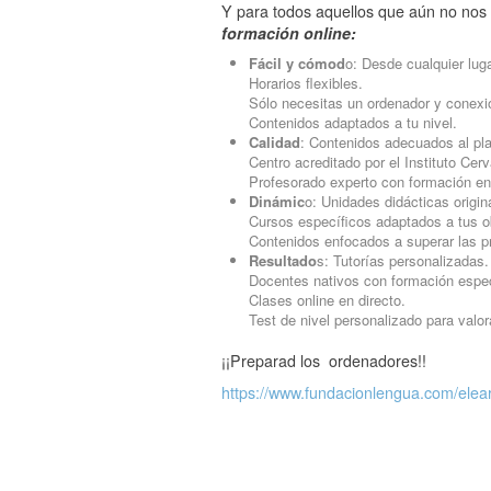
Y para todos aquellos que aún no nos 
formación online:
Fácil y cómod
o:
Desde cualquier luga
Horarios flexibles.
Sólo necesitas un ordenador y conexió
Contenidos adaptados a tu nivel.
Calidad
:
Contenidos adecuados al plan
Centro acreditado por el Instituto Cer
Profesorado experto con formación e
Dinámic
o:
Unidades didácticas origin
Cursos específicos adaptados a tus o
Contenidos enfocados a superar las 
Resultado
s:
Tutorías personalizadas
Docentes nativos con formación espec
Clases online en directo.
Test de nivel personalizado para valo
¡¡Preparad los ordenadores!!
https://www.fundacionlengua.com/elear