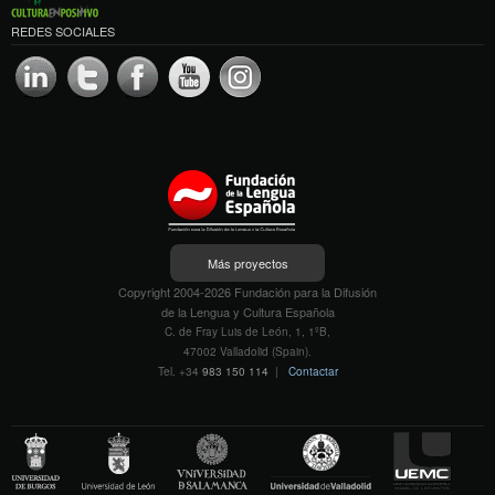
REDES SOCIALES
Más proyectos
Copyright 2004-2026 Fundación para la Difusión
de la Lengua y Cultura Española
C. de Fray Luis de León, 1, 1ºB,
47002 Valladolid (Spain).
Tel. +34
983 150 114
|
Contactar