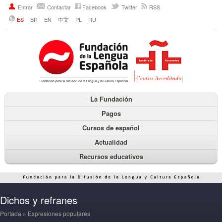
Entrar
Contactar
Facebook
Twitter
RSS
ES
BR
EN
中文
PL
RU
La Fundación
Pagos
Cursos de español
Actualidad
Recursos educativos
Dichos y refranes
Portada
»
Expresiones populares