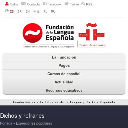
Entrar
Contactar
Facebook
Twitter
RSS
ES
BR
EN
中文
PL
RU
La Fundación
Pagos
Cursos de español
Actualidad
Recursos educativos
Dichos y refranes
Portada
»
Expresiones populares