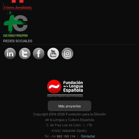
REDES SOCIALES
Más proyectos
Copyright 2004-2026 Fundación para la Difusión
de la Lengua y Cultura Española
C. de Fray Luis de León, 1, 1ºB,
47002 Valladolid (Spain).
Tel. +34
983 150 114
|
Contactar