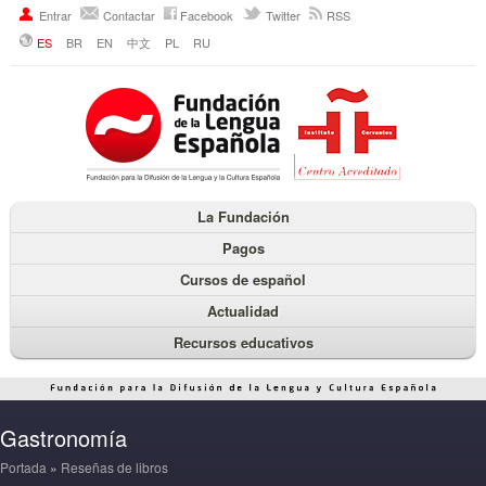
Entrar
Contactar
Facebook
Twitter
RSS
ES
BR
EN
中文
PL
RU
La Fundación
Pagos
Cursos de español
Actualidad
Recursos educativos
Gastronomía
Portada
»
Reseñas de libros