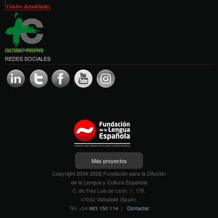
REDES SOCIALES
Más proyectos
Copyright 2004-2026 Fundación para la Difusión
de la Lengua y Cultura Española
C. de Fray Luis de León, 1, 1ºB,
47002 Valladolid (Spain).
Tel. +34
983 150 114
|
Contactar