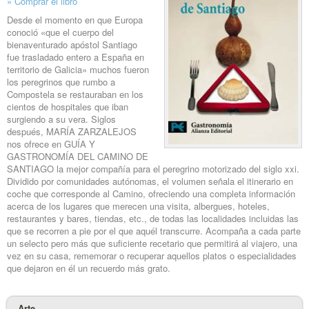
» Comprar el libro
Desde el momento en que Europa
conoció «que el cuerpo del
bienaventurado apóstol Santiago
fue trasladado entero a España en
territorio de Galicia» muchos fueron
los peregrinos que rumbo a
Compostela se restauraban en los
cientos de hospitales que iban
surgiendo a su vera. Siglos
después, MARÍA ZARZALEJOS
nos ofrece en GUÍA Y
GASTRONOMÍA DEL CAMINO DE
SANTIAGO la mejor compañía para el peregrino motorizado del siglo xxi.
Dividido por comunidades autónomas, el volumen señala el itinerario en
coche que corresponde al Camino, ofreciendo una completa información
acerca de los lugares que merecen una visita, albergues, hoteles,
restaurantes y bares, tiendas, etc., de todas las localidades ­incluidas las
que se recorren a pie­ por el que aquél transcurre. Acompaña a cada parte
un selecto pero más que suficiente recetario que permitirá al viajero, una
vez en su casa, rememorar o recuperar aquellos platos o especialidades
que dejaron en él un recuerdo más grato.
Arte