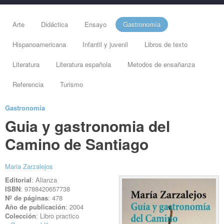
Arte
Didáctica
Ensayo
Gastronomía
Hispanoamericana
Infantil y juvenil
Libros de texto
Literatura
Literatura española
Metodos de ensañanza
Referencia
Turismo
Gastronomía
Guia y gastronomia del
Camino de Santiago
Maria Zarzalejos
Editorial
: Alianza
ISBN
: 9788420657738
Nº de páginas
: 478
Año de publicación
: 2004
Colección
: Libro practico