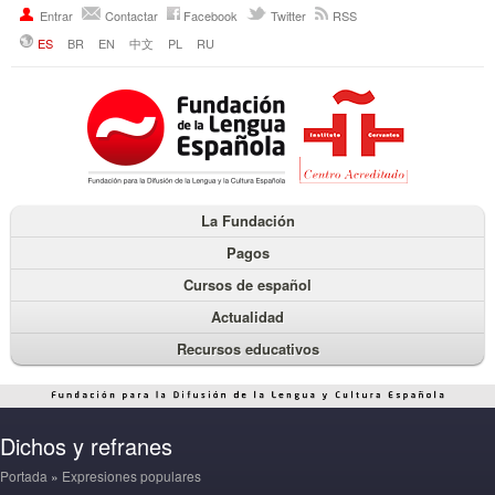
Entrar
Contactar
Facebook
Twitter
RSS
ES
BR
EN
中文
PL
RU
La Fundación
Pagos
Cursos de español
Actualidad
Recursos educativos
Dichos y refranes
Portada
»
Expresiones populares