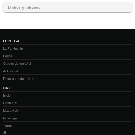
Dichos y refranes
PRINCIPAL
La Fundación
Pagos
Cursos de español
Actualidad
Recursos educativos
MÁS
Inicio
Contactar
Mapa web
Nota legal
*Israel