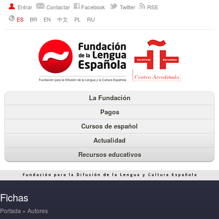
Entrar
Contactar
Facebook
Twitter
RSS
ES
BR
EN
中文
PL
RU
La Fundación
Pagos
Cursos de español
Actualidad
Recursos educativos
Fichas
Portada
»
Autores