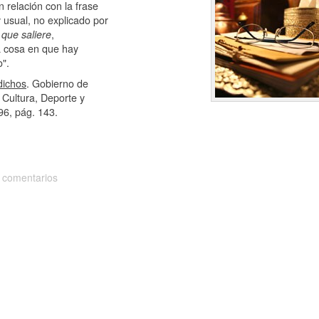
 relación con la frase
usual, no explicado por
 que saliere
,
a cosa en que hay
o".
dichos
. Gobierno de
Cultura, Deporte y
96, pág. 143.
 comentarios