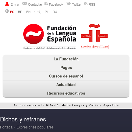
Entrar
Contactar
Facebook
Twitter
RSS
ES
BR
EN
中文
PL
RU
La Fundación
Pagos
Cursos de español
Actualidad
Recursos educativos
Dichos y refranes
Portada
»
Expresiones populares