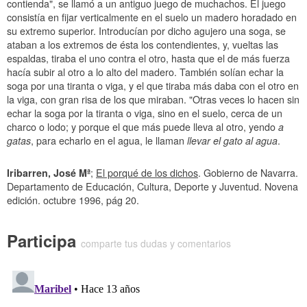
contienda", se llamó a un antiguo juego de muchachos. El juego
consistía en fijar verticalmente en el suelo un madero horadado en
su extremo superior. Introducían por dicho agujero una soga, se
ataban a los extremos de ésta los contendientes, y, vueltas las
espaldas, tiraba el uno contra el otro, hasta que el de más fuerza
hacía subir al otro a lo alto del madero. También solían echar la
soga por una tiranta o viga, y el que tiraba más daba con el otro en
la viga, con gran risa de los que miraban. "Otras veces lo hacen sin
echar la soga por la tiranta o viga, sino en el suelo, cerca de un
charco o lodo; y porque el que más puede lleva al otro, yendo
a
gatas
, para echarlo en el agua, le llaman
llevar el gato al agua
.
Iribarren, José Mª
;
El porqué de los dichos
. Gobierno de Navarra.
Departamento de Educación, Cultura, Deporte y Juventud. Novena
edición. octubre 1996, pág 20.
Participa
comparte tus dudas y comentarios