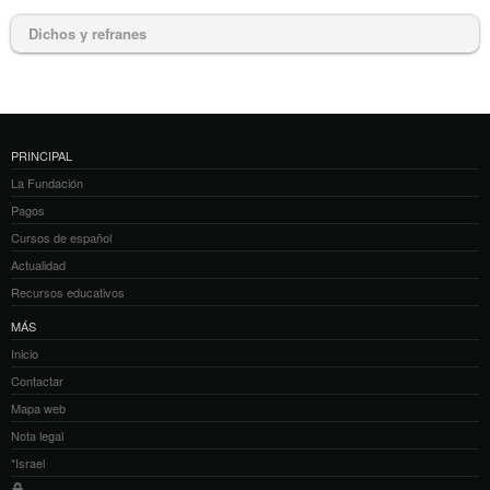
Dichos y refranes
PRINCIPAL
La Fundación
Pagos
Cursos de español
Actualidad
Recursos educativos
MÁS
Inicio
Contactar
Mapa web
Nota legal
*Israel