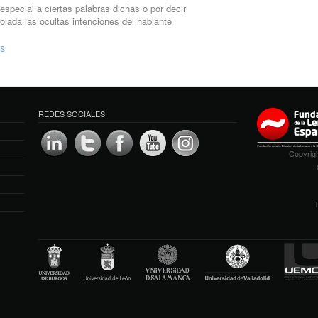
 especial a ciertas palabras dichas o por decir
olada las ocultas intenciones del hablante
os
REDES SOCIALES
Copyrigh
T