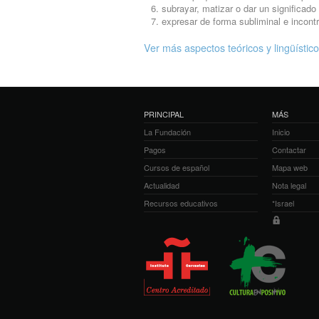
subrayar, matizar o dar un significado
expresar de forma subliminal e incontr
Ver más aspectos teóricos y lingüístic
PRINCIPAL
MÁS
La Fundación
Inicio
Pagos
Contactar
Cursos de español
Mapa web
Actualidad
Nota legal
Recursos educativos
*Israel