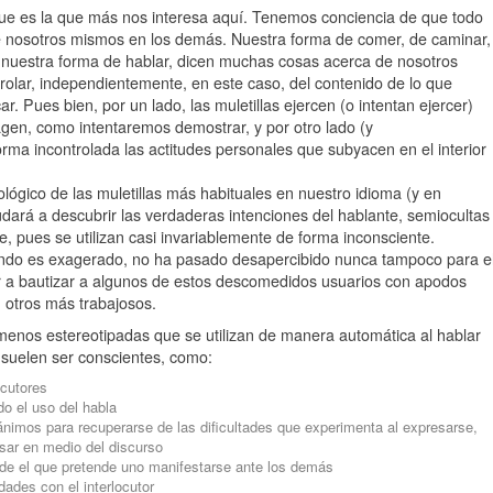
que es la que más nos interesa aquí. Tenemos conciencia de que todo
nosotros mismos en los demás. Nuestra forma de comer, de caminar,
e, nuestra forma de hablar, dicen muchas cosas acerca de nosotros
lar, independientemente, en este caso, del contenido de lo que
 Pues bien, por un lado, las muletillas ejercen (o intentan ejercer)
agen, como intentaremos demostrar, y por otro lado (y
orma incontrolada las actitudes personales que subyacen en el interior
ológico de las muletillas más habituales en nuestro idioma (y en
ará a descubrir las verdaderas intenciones del hablante, semiocultas
e, pues se utilizan casi invariablemente de forma inconsciente.
uando es exagerado, no ha pasado desapercibido nunca tampoco para e
r a bautizar a algunos de estos descomedidos usuarios con apodos
u otros más trabajosos.
menos estereotipadas que se utilizan de manera automática al hablar
 suelen ser conscientes, como:
ocutores
do el uso del habla
ánimos para recuperarse de las dificultades que experimenta al expresarse,
sar en medio del discurso
desde el que pretende uno manifestarse ante los demás
ades con el interlocutor