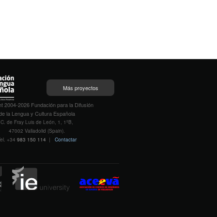
Más proyectos
t 2004-2026 Fundación para la Difusión
de la Lengua y Cultura Española
C. de Fray Luis de León, 1, 1ºB,
47002 Valladolid (Spain).
el. +34
983 150 114
|
Contactar