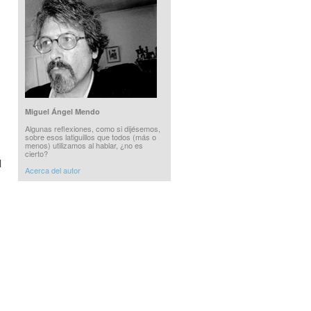
Miguel Ángel Mendo
Algunas reflexiones, como si dijésemos,
sobre esos latiguillos que todos (más o
menos) utilizamos al hablar, ¿no es
cierto?
l
Acerca del autor