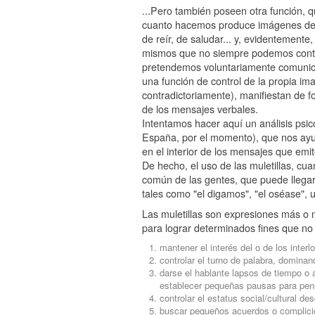
...Pero también poseen otra función, 
cuanto hacemos produce imágenes de 
de reír, de saludar... y, evidentement
mismos que no siempre podemos contro
pretendemos voluntariamente comunicar.
una función de control de la propia im
contradictoriamente), manifiestan de f
de los mensajes verbales.
Intentamos hacer aquí un análisis psic
España, por el momento), que nos ayud
en el interior de los mensajes que emit
De hecho, el uso de las muletillas, c
común de las gentes, que puede llega
tales como "el digamos", "el oséase", 
Las muletillas son expresiones más o 
para lograr determinados fines que no
mantener el interés del o de los interl
controlar el turno de palabra, dominan
darse el hablante lapsos de tiempo o 
establecer pequeñas pausas para pen
controlar el estatus social/cultural 
buscar pequeños acuerdos o complicid