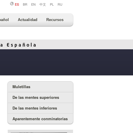
ES
BR
EN
中文
PL
RU
pañol
Actualidad
Recursos
Muletillas
De las mentes superiores
De las mentes inferiores
Aparentemente conminatorias