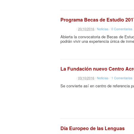
Programa Becas de Estudio 201
/
20
/
10
/
2016
/
Noticias
/
0 Comentarios
Abierta la convocatoria de Becas de Estud
podrán vivir una experiencia única de inme
La Fundación nuevo Centro Acred
/
03
/
10
/
2016
/
Noticias
/
1 Comentarios
Se convierte así en centro de referencia 
Día Europeo de las Lenguas