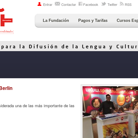
Entrar
Contactar
Facebook
Twitter
RSS
La Fundación
Pagos y Tarifas
Cursos Es
erlin
derada una de las más importante de las