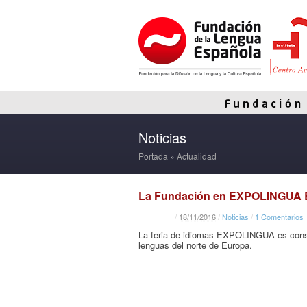
Noticias
Portada
»
Actualidad
La Fundación en EXPOLINGUA B
/
18
/
11
/
2016
/
Noticias
/
1 Comentarios
La feria de idiomas EXPOLINGUA es consi
lenguas del norte de Europa.