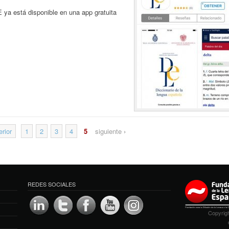
E ya está disponible en una app gratuita
rior
1
2
3
4
5
siguiente
›
REDES SOCIALES
Copyrigh