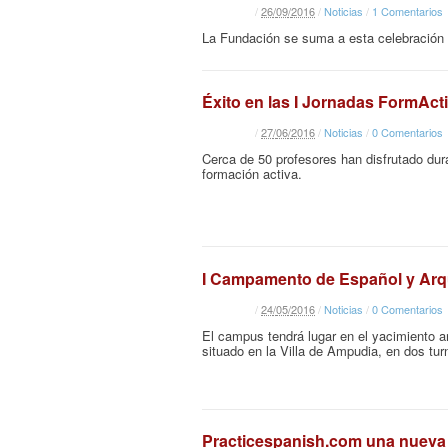
/
26
/
09
/
2016
/
Noticias
/
1 Comentarios
La Fundación se suma a esta celebración po
Éxito en las I Jornadas FormAct
/
27
/
06
/
2016
/
Noticias
/
0 Comentarios
Cerca de 50 profesores han disfrutado du
formación activa.
I Campamento de Español y Arq
/
24
/
05
/
2016
/
Noticias
/
0 Comentarios
El campus tendrá lugar en el yacimiento a
situado en la Villa de Ampudia, en dos tur
Practicespanish.com una nueva 