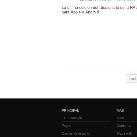
La última edición del Diccionario de la RA
para Apple y Android
‹
ante
PRINCIPAL
MÁS
La Fundación
Inicio
Pagos
Contactar
Cursos de español
Mapa web