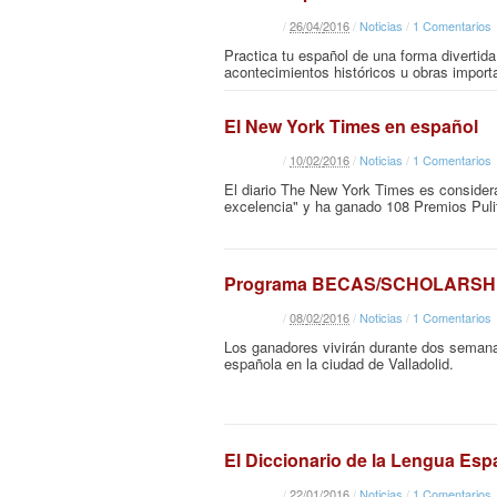
/
26
/
04
/
2016
/
Noticias
/
1 Comentarios
Practica tu español de una forma divertid
acontecimientos históricos u obras import
El New York Times en español
/
10
/
02
/
2016
/
Noticias
/
1 Comentarios
El diario The New York Times es consider
excelencia" y ha ganado 108 Premios Pulit
Programa BECAS/SCHOLARSHI
/
08
/
02
/
2016
/
Noticias
/
1 Comentarios
Los ganadores vivirán durante dos semanas
española en la ciudad de Valladolid.
El Diccionario de la Lengua Espa
/
22
/
01
/
2016
/
Noticias
/
1 Comentarios