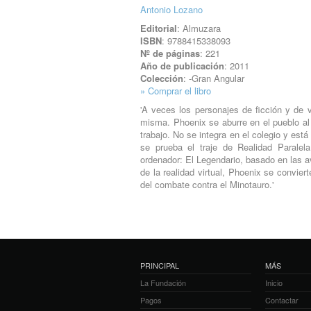
Antonio Lozano
Editorial
: Almuzara
ISBN
: 9788415338093
Nº de páginas
: 221
Año de publicación
: 2011
Colección
: -Gran Angular
» Comprar el libro
'A veces los personajes de ficción y de 
misma. Phoenix se aburre en el pueblo al
trabajo. No se integra en el colegio y est
se prueba el traje de Realidad Parale
ordenador: El Legendario, basado en las a
de la realidad virtual, Phoenix se convier
del combate contra el Minotauro.'
PRINCIPAL
MÁS
La Fundación
Inicio
Pagos
Contactar