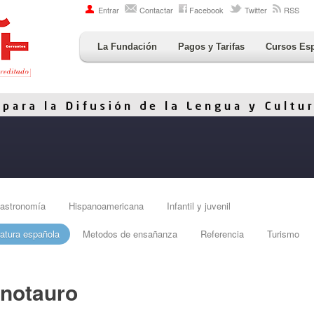
Entrar
Contactar
Facebook
Twitter
RSS
La Fundación
Pagos y Tarifas
Cursos Es
astronomía
Hispanoamericana
Infantil y juvenil
ratura española
Metodos de ensañanza
Referencia
Turismo
inotauro