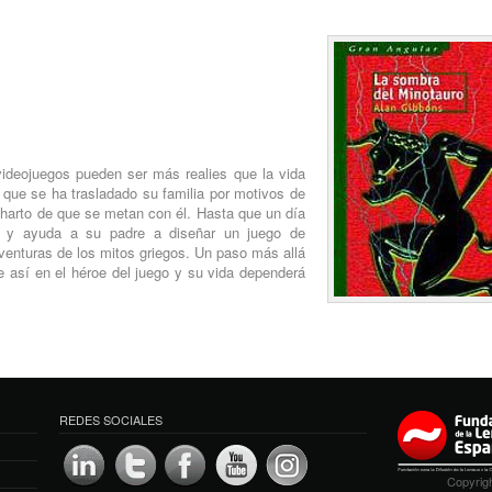
videojuegos pueden ser más realies que la vida
 que se ha trasladado su familia por motivos de
á harto de que se metan con él. Hasta que un día
la y ayuda a su padre a diseñar un juego de
venturas de los mitos griegos. Un paso más allá
te así en el héroe del juego y su vida dependerá
REDES SOCIALES
Copyrigh