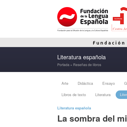
Literatura española
Portada
»
Reseñas de libros
Arte
Didáctica
Ensayo
G
Libros de texto
Literatura
Lite
Literatura española
La sombra del m