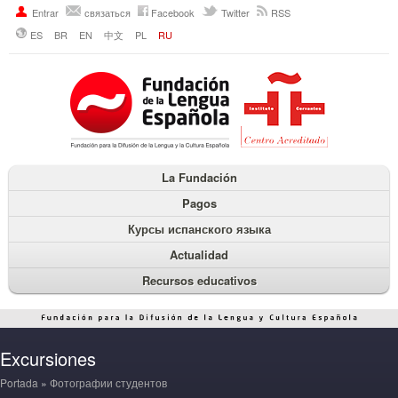
Entrar
связаться
Facebook
Twitter
RSS
ES
BR
EN
中文
PL
RU
La Fundación
Pagos
Курсы испанского языка
Actualidad
Recursos educativos
Excursiones
Portada
»
Фотографии студентов