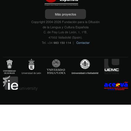
Más proyectos
Copyright 2004-2026 Fundación para la Difusión
de la Lengua y Cultura Española
C. de Fray Luis de León, 1, 1ºB,
47002 Valladolid (Spain).
Tel. +34
983 150 114
|
Contactar