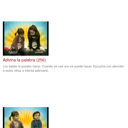
Adivina la palabra (256)
Los bebés lo pueden hacer. Cuando se cae uno se puede hacer. Escucha con atención
a estos niños e intenta adivinarlo.