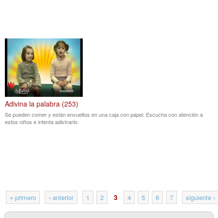
Adivina la palabra (253)
Se pueden comer y están envueltos en una caja con papel. Escucha con atención a
estos niños e intenta adivinarlo.
«
primero
‹
anterior
1
2
3
4
5
6
7
siguiente
›