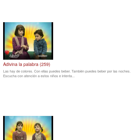
Adivina la palabra (259)
Las hay de colores. Con ellas puedes beber. También puedes beber por las noches.
Escucha con atención a estos niños e intenta...