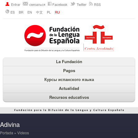
Entrar
связаться
Facebook
Twitter
RSS
ES
BR
EN
中文
PL
RU
La Fundación
Pagos
Курсы испанского языка
Actualidad
Recursos educativos
Adivina
Portada
»
Videos