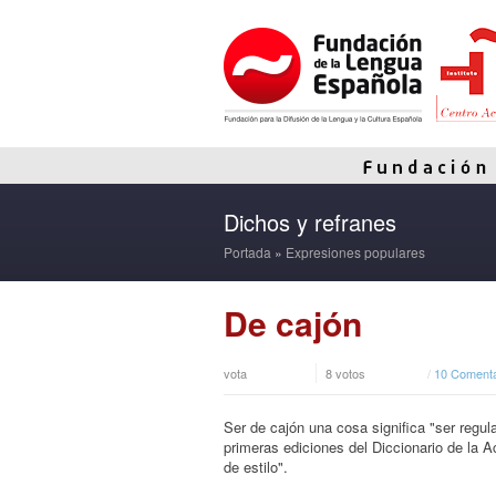
Dichos y refranes
Portada
»
Expresiones populares
De cajón
vota
8 votos
/
10 Comenta
Ser de cajón una cosa significa "ser regula
primeras ediciones del Diccionario de la A
de estilo".