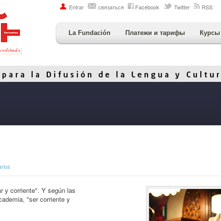
Entrar
связаться
Facebook
Twitter
RSS
La Fundación
Платежи и тарифы
Курсы
rios
r y corriente". Y según las
cademia, "ser corriente y