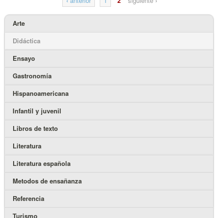
‹
anterior
1
2
siguiente
›
Arte
Didáctica
Ensayo
Gastronomía
Hispanoamericana
Infantil y juvenil
Libros de texto
Literatura
Literatura española
Metodos de ensañanza
Referencia
Turismo