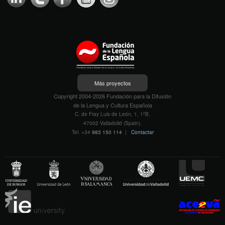
Más proyectos
Copyright 2004-2026 Fundación para la Difusión
de la Lengua y Cultura Española
C. de Fray Luis de León, 1, 1ºB,
47002 Valladolid (Spain).
Tel. +34
983 150 114
|
Contactar