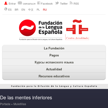
Entrar
связаться
Facebook
Twitter
RSS
ES
BR
EN
中文
PL
RU
La Fundación
Pagos
Курсы испанского языка
Actualidad
Recursos educativos
De las mentes inferiores
Portada
»
Muletillas