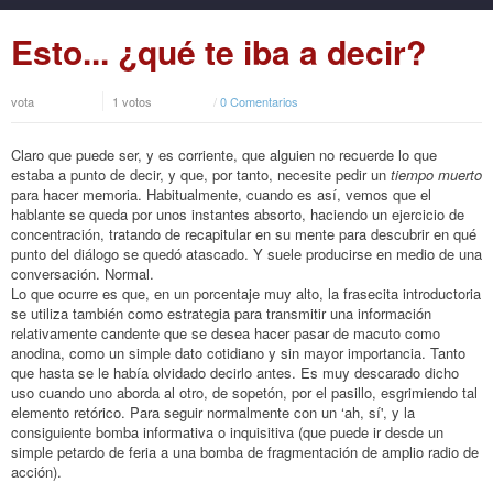
Esto... ¿qué te iba a decir?
vota
1 votos
/
0 Comentarios
Claro que puede ser, y es corriente, que alguien no recuerde lo que
estaba a punto de decir, y que, por tanto, necesite pedir un
tiempo muerto
para hacer memoria. Habitualmente, cuando es así, vemos que el
hablante se queda por unos instantes absorto, haciendo un ejercicio de
concentración, tratando de recapitular en su mente para descubrir en qué
punto del diálogo se quedó atascado. Y suele producirse en medio de una
conversación. Normal.
Lo que ocurre es que, en un porcentaje muy alto, la frasecita introductoria
se utiliza también como estrategia para transmitir una información
relativamente candente que se desea hacer pasar de macuto como
anodina, como un simple dato cotidiano y sin mayor importancia. Tanto
que hasta se le había olvidado decirlo antes. Es muy descarado dicho
uso cuando uno aborda al otro, de sopetón, por el pasillo, esgrimiendo tal
elemento retórico. Para seguir normalmente con un ‘ah, sí', y la
consiguiente bomba informativa o inquisitiva (que puede ir desde un
simple petardo de feria a una bomba de fragmentación de amplio radio de
acción).