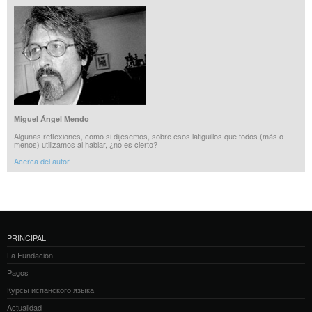
Miguel Ángel Mendo
Algunas reflexiones, como si dijésemos, sobre esos latiguillos que todos (más o
menos) utilizamos al hablar, ¿no es cierto?
Acerca del autor
PRINCIPAL
La Fundación
Pagos
Курсы испанского языка
Actualidad