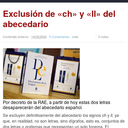
Exclusión de «ch» y «ll» del
abecedario
Contenido externo -
14
/
03
/
2024
/
0 Comentarios
/
vota
0 votos
Por decreto de la RAE, a partir de hoy estas dos letras
desaparecerán del abecedario español.
Se excluyen definitivamente del abecedario los signos
ch
y
ll,
ya
que, en realidad, no son letras, sino dígrafos, esto es, conjuntos de
dos letras o grafemas que representan un solo fonema. El