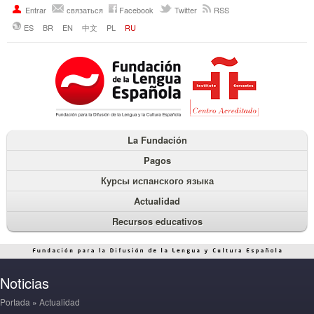
Entrar
связаться
Facebook
Twitter
RSS
ES
BR
EN
中文
PL
RU
La Fundación
Pagos
Курсы испанского языка
Actualidad
Recursos educativos
Noticias
Portada
»
Actualidad