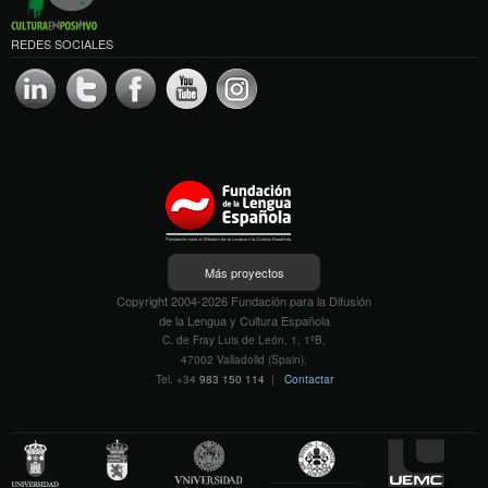
REDES SOCIALES
Más proyectos
Copyright 2004-2026 Fundación para la Difusión
de la Lengua y Cultura Española
C. de Fray Luis de León, 1, 1ºB,
47002 Valladolid (Spain).
Tel. +34
983 150 114
|
Contactar