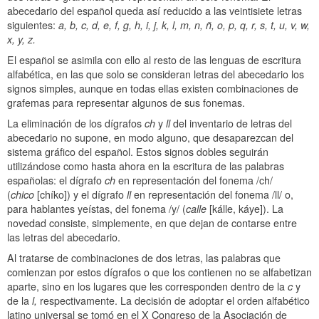
abecedario del español queda así reducido a las veintisiete letras
siguientes:
a, b, c, d, e, f, g, h, i, j, k, l, m, n, ñ, o, p, q, r, s, t, u, v, w,
x, y, z.
El español se asimila con ello al resto de las lenguas de escritura
alfabética, en las que solo se consideran letras del abecedario los
signos simples, aunque en todas ellas existen combinaciones de
grafemas para representar algunos de sus fonemas.
La eliminación de los dígrafos
ch
y
ll
del inventario de letras del
abecedario no supone, en modo alguno, que desaparezcan del
sistema gráfico del español. Estos signos dobles seguirán
utilizándose como hasta ahora en la escritura de las palabras
españolas: el dígrafo
ch
en representación del fonema /ch/
(
chico
[chíko]) y el dígrafo
ll
en representación del fonema /ll/ o,
para hablantes yeístas, del fonema /y/ (
calle
[kálle, káye]). La
novedad consiste, simplemente, en que dejan de contarse entre
las letras del abecedario.
Al tratarse de combinaciones de dos letras, las palabras que
comienzan por estos dígrafos o que los contienen no se alfabetizan
aparte, sino en los lugares que les corresponden dentro de la
c
y
de la
l,
respectivamente. La decisión de adoptar el orden alfabético
latino universal se tomó en el X Congreso de la Asociación de