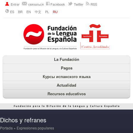
Entrar
связаться
Facebook
Twitter
RSS
ES
BR
EN
中文
PL
RU
La Fundación
Pagos
Курсы испанского языка
Actualidad
Recursos educativos
Dichos y refranes
Portada
»
Expresiones populares