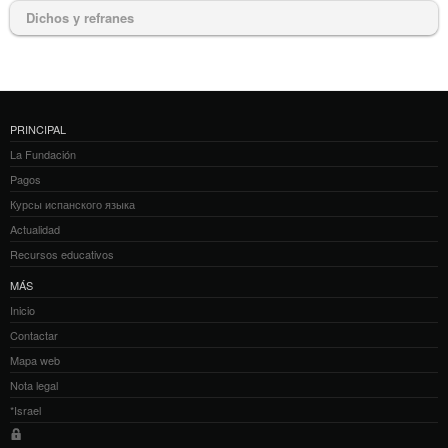
Dichos y refranes
PRINCIPAL
La Fundación
Pagos
Курсы испанского языка
Actualidad
Recursos educativos
MÁS
Inicio
Contactar
Mapa web
Nota legal
*Israel