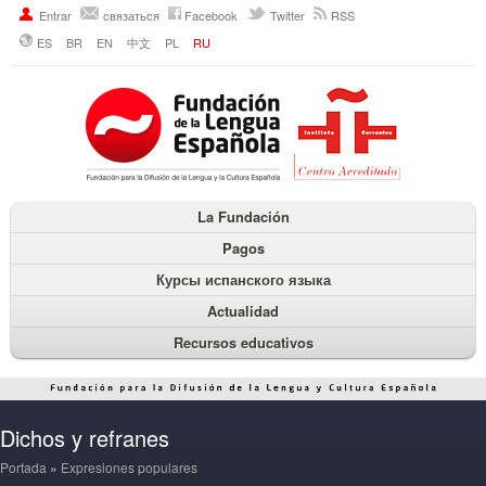
Entrar
связаться
Facebook
Twitter
RSS
ES
BR
EN
中文
PL
RU
La Fundación
Pagos
Курсы испанского языка
Actualidad
Recursos educativos
Dichos y refranes
Portada
»
Expresiones populares