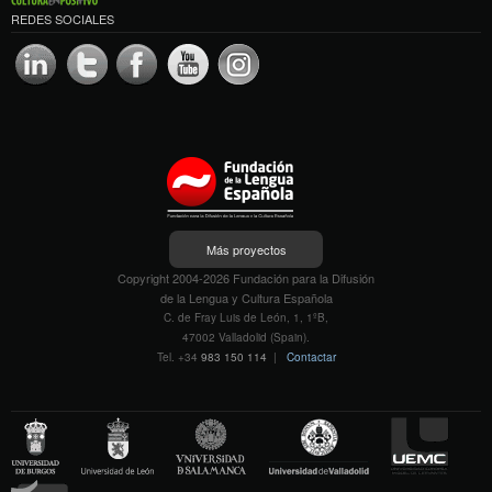
REDES SOCIALES
Más proyectos
Copyright 2004-2026 Fundación para la Difusión
de la Lengua y Cultura Española
C. de Fray Luis de León, 1, 1ºB,
47002 Valladolid (Spain).
Tel. +34
983 150 114
|
Contactar