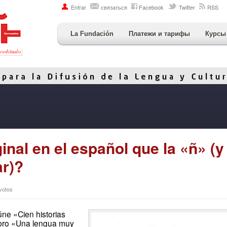
Entrar
связаться
Facebook
Twitter
RSS
La Fundación
Платежи и тарифы
Курсы
nal en el español que la «ñ» (y
ar)?
 votos
úne «Cien historias
libro «Una lengua muy