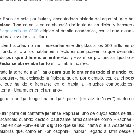
r Pons en esta particular y desenfadada historia del español, que ha
cisco Rico
como «una combinación brillante de erudición y frescura»
lóloga abrió en 2009
dirigido al ámbito académico, con el que alcanz
las y llevarlas a un libro.
cien historias no van necesariamente dirigidas a los 500 millones d
mundo sino a los hablantes y lectores que poseen lo que denomin
ado
por qué diferenciar entre «b» y «v»
si se pronuncian igual o s
Media se abreviaba tanto
si no había móviles.
sde la torre de marfil, sino
para que lo entienda todo el mundo
, co
opular», ha explicado la filóloga, quien, por ejemplo, explica el
poc
»
, que ha de enfrentarse en el habla a «muchos competidores»
 tema «Una mujer en el armario».
ngo una amiga, tengo una amiga / que su (en vez de "cuyo") marido s
ular parte del cantante jienense
Raphael
, uno de cuyos éxitos se titul
scándalo cuando decidió bautizarse artísticamente como «Raphael»
nces en que
«ph» es un dígrafo
que se usó -hasta que la Academia l
alabras que, como en «philosophia», habían llegado al latín desde e