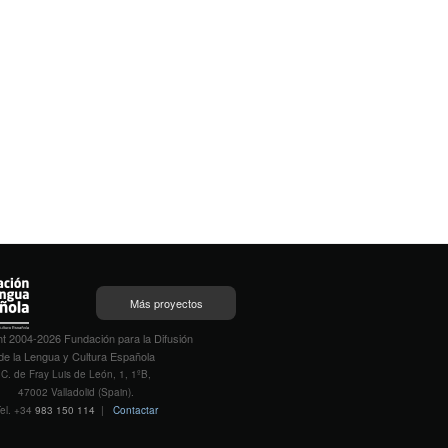
Más proyectos
t 2004-2026 Fundación para la Difusión
de la Lengua y Cultura Española
C. de Fray Luis de León, 1, 1ºB,
47002 Valladolid (Spain).
el. +34
983 150 114
|
Contactar