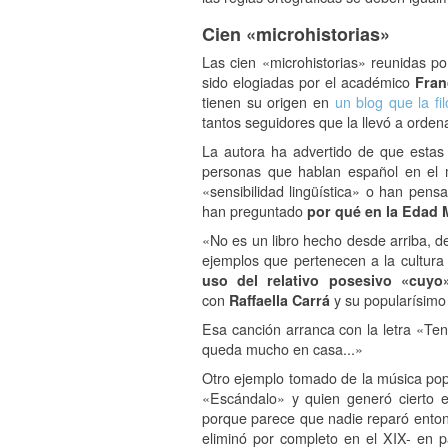
Cien «microhistorias»
Las cien «microhistorias» reunidas po
sido elogiadas por el académico
Fran
tienen su origen en
un blog que la fi
tantos seguidores que la llevó a ordenar
La autora ha advertido de que estas 
personas que hablan español en el 
«sensibilidad lingüística» o han pens
han preguntado
por qué en la Edad 
«No es un libro hecho desde arriba, de
ejemplos que pertenecen a la cultura p
uso del relativo posesivo «cuyo
con
Raffaella Carrá
y su popularísimo
Esa canción arranca con la letra «Te
queda mucho en casa...»
Otro ejemplo tomado de la música pop
«Escándalo» y quien generó cierto e
porque parece que nadie reparó ento
eliminó por completo en el XIX- en p