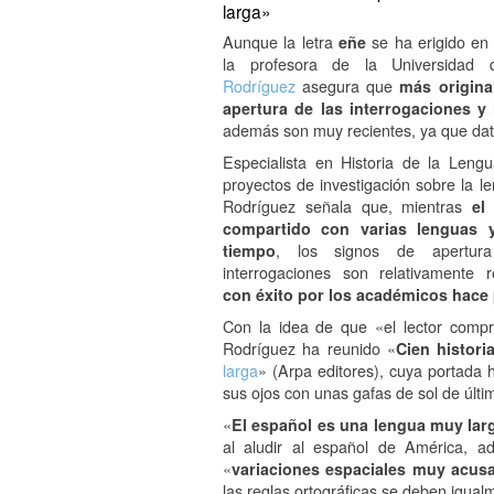
larga»
Aunque la letra
eñe
se ha erigido e
la profesora de la Universidad
Rodríguez
asegura que
más origina
apertura de las interrogaciones y
además son muy recientes, ya que data
Especialista en Historia de la Lengu
proyectos de investigación sobre la l
Rodríguez señala que, mientras
el 
compartido con varias lenguas
tiempo
, los signos de apertur
interrogaciones son relativamente 
con éxito por los académicos hace
Con la idea de que «el lector comp
Rodríguez ha reunido «
Cien histori
larga
» (Arpa editores), cuya portada 
sus ojos con unas gafas de sol de últi
«
El español es una lengua muy larg
al aludir al español de América, a
«
variaciones espaciales muy acus
las reglas ortográficas se deben igual