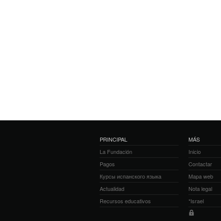
PRINCIPAL
MÁS
La Fundación
Inicio
Pagos
Contactar
Курсы испанского языка
Mapa web
Actualidad
Nota legal
Recursos educativos
*Israel