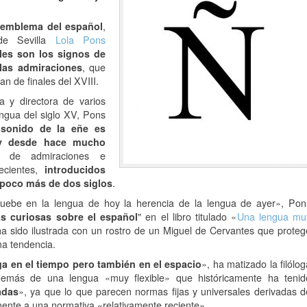
n
emblema del español
,
 de Sevilla
Lola Pons
les son los signos de
 las admiraciones
, que
n de finales del XVIII.
a y directora de varios
engua del siglo XV, Pons
sonido de la eñe es
 y desde hace mucho
a de admiraciones e
recientes,
introducidos
 poco más de dos siglos
.
ruebe en la lengua de hoy la herencia de la lengua de ayer», Pon
as curiosas sobre el español
" en el libro titulado «
Una lengua mu
ha sido ilustrada con un rostro de un Miguel de Cervantes que proteg
ma tendencia.
a en el tiempo pero también en el espacio
», ha matizado la filólog
demás de una lengua «muy flexible» que históricamente ha tenid
adas
», ya que lo que parecen normas fijas y universales derivadas d
mente a una normativa «relativamente reciente».