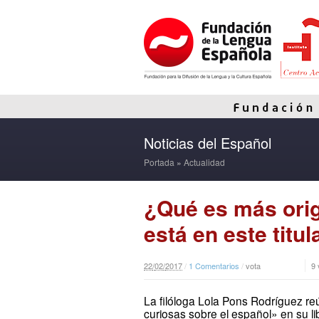
Noticias del Español
Portada
»
Actualidad
¿Qué es más origi
está en este titul
22
/
02
/
2017
/
1 Comentarios
/
vota
9
La filóloga Lola Pons Rodríguez re
curiosas sobre el español» en su 