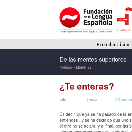
De las mentes superiores
Portada
»
Muletillas
¿Te enteras?
vota
1 votos
/
0 Comentar
Es decir, que ya se ha pasado de la en
entiendes", y se ha decidido que uno s
el otro no se aclara, y al final, por la
intenta mostrarse como un "enterao", e