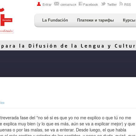
Entrar
связаться
Facebook
Twitter
RSS
La Fundación
Платежи и тарифы
Курсы
ios
treverada fase del "no sé si es que yo no me explico o que tú no me
e explica muy bien (y lo que es más, aún se va a explicar mejor) y que
s buenas o por las malas, se va a enterar. Desde luego, el que habla
n el más castizo y retador de los sentidos, y pone en duda, quizá, que