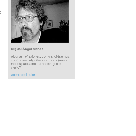
o
Miguel Ángel Mendo
Algunas reflexiones, como si dijésemos,
sobre esos latiguillos que todos (más o
menos) utilizamos al hablar, ¿no es
cierto?
Acerca del autor